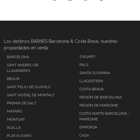
Los destinos BARNES Barcelona & Costa Brava, nuestras
propiedades en venta:
S'AGARO
BARCELONA
PALS
SANT ANDREU DE
LLAVANERES
SANTA SUSANNA
BEGUR
LLAGOSTERA
SANT FELIU DE GUÍXOLS
COSTA BRAVA
SANT VICENÇ DE MONTALT
REGIÓN DE BARCELONA
PREMIA DE DALT
REGIÓN DE MARESME
MATARÓ
COSTA NORTE BARCELONA -
MARESME
MONTGAT
EMPORDÀ
ALELLA
CASA
PLATJA D'ARO