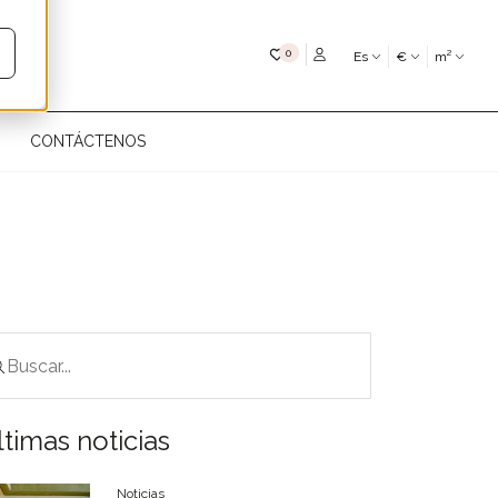
Mis favoritos
0
Es
€
m²
CONTÁCTENOS
timas noticias
Noticias