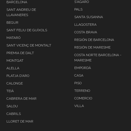
S'AGARO
BARCELONA
PALS
SANT ANDREU DE
LLAVANERES
SANTA SUSANNA
BEGUR
LLAGOSTERA
SANT FELIU DE GUÍXOLS
COSTA BRAVA
MATARÓ
REGIÓN DE BARCELONA
SANT VICENÇ DE MONTALT
REGIÓN DE MARESME
PREMIA DE DALT
COSTA NORTE BARCELONA -
MARESME
MONTGAT
EMPORDÀ
ALELLA
CASA
PLATJA D'ARO
PISO
CALONGE
TERRENO
TEIÀ
COMERCIO
CABRERA DE MAR
VILLA
SALOU
CABRILS
LLORET DE MAR