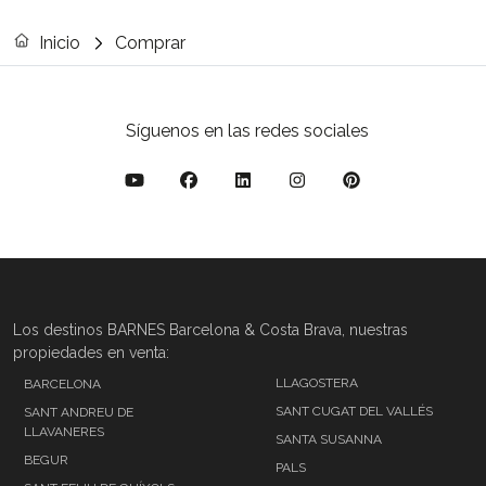
Inicio
Comprar
Síguenos en las redes sociales
Los destinos BARNES Barcelona & Costa Brava, nuestras
propiedades en venta:
LLAGOSTERA
BARCELONA
SANT CUGAT DEL VALLÉS
SANT ANDREU DE
LLAVANERES
SANTA SUSANNA
BEGUR
PALS