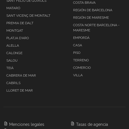
SANT FELIU DE GUÍXOLS
COSTA BRAVA
MATARÓ
REGIÓN DE BARCELONA
SANT VICENÇ DE MONTALT
REGIÓN DE MARESME
PREMIA DE DALT
COSTA NORTE BARCELONA -
MARESME
MONTGAT
EMPORDÀ
PLATJA D'ARO
CASA
ALELLA
PISO
CALONGE
TERRENO
SALOU
COMERCIO
TEIÀ
VILLA
CABRERA DE MAR
CABRILS
LLORET DE MAR
Menciones legales
Tasas de agencia