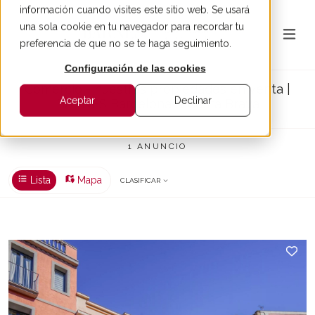
información cuando visites este sitio web. Se usará
una sola cookie en tu navegador para recordar tu
preferencia de que no se te haga seguimiento.
Configuración de las cookies
Comercio - nuestras propiedades en venta |
Aceptar
Declinar
BARNES Barcelona & Costa Brava
1 ANUNCIO
Lista
Mapa
CLASIFICAR