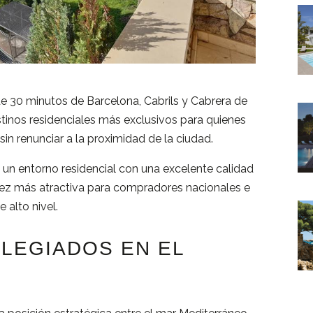
de
30
minutos
de
Barcelona,
Cabrils
y
Cabrera
de
stinos
residenciales
más
exclusivos
para
quienes
sin
renunciar
a
la
proximidad
de
la
ciudad.
e
un
entorno
residencial
con
una
excelente
calidad
ez
más
atractiva
para
compradores
nacionales
e
de
alto
nivel.
ILEGIADOS
EN
EL