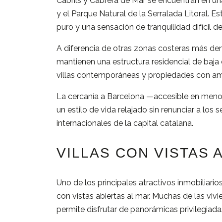
Cabrils
y
Cabrera
de
Mar
se
encuentran
en
u
y
el
Parque
Natural
de
la
Serralada
Litoral.
Es
puro
y
una
sensación
de
tranquilidad
difícil
d
A
diferencia
de
otras
zonas
costeras
más
de
mantienen
una
estructura
residencial
de
baja
villas
contemporáneas
y
propiedades
con
am
La
cercanía
a
Barcelona —
accesible
en
men
un
estilo
de
vida
relajado
sin
renunciar
a
los
s
internacionales
de
la
capital
catalana.
VILLAS
CON
VISTAS
Uno
de
los
principales
atractivos
inmobiliario
con
vistas
abiertas
al
mar.
Muchas
de
las
viv
permite
disfrutar
de
panorámicas
privilegiad