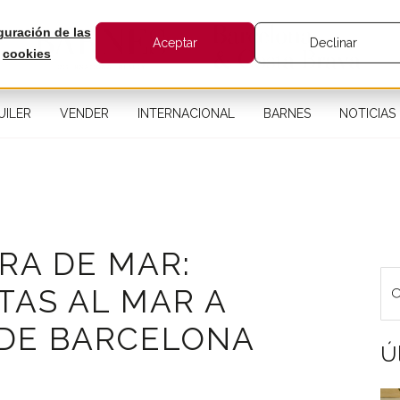
guración de las
Aceptar
Declinar
cookies
UILER
VENDER
INTERNACIONAL
BARNES
NOTICIAS
RA DE MAR:
STAS AL MAR A
DE BARCELONA
Úl