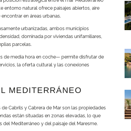
na
posición
estratégica
entre
el
mar
Mediterráneo
te
entorno
natural
ofrece
paisajes
abiertos,
aire
e
encontrar
en
áreas
urbanas.
nsamente
urbanizadas,
ambos
municipios
densidad,
dominada
por
viviendas
unifamiliares,
plias
parcelas.
os
de
media
hora
en
coche—
permite
disfrutar
de
ervicios,
la
oferta
cultural
y
las
conexiones
AL
MEDITERRÁNEO
s
de
Cabrils
y
Cabrera
de
Mar
son
las
propiedades
iendas
están
situadas
en
zonas
elevadas,
lo
que
as
del
Mediterráneo
y
del
paisaje
del
Maresme.