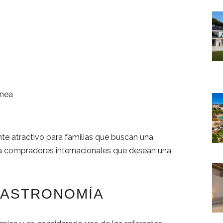
ánea
nte
atractivo
para
familias
que
buscan
una
a
compradores
internacionales
que
desean
una
ASTRONOMÍA