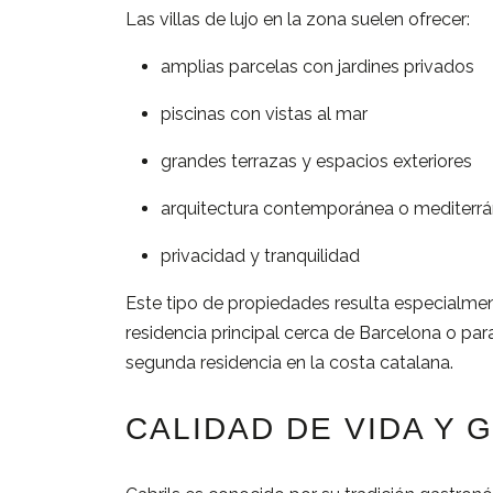
Las
villas
de
lujo
en
la
zona
suelen
ofrecer:
amplias
parcelas
con
jardines
privados
piscinas
con
vistas
al
mar
grandes
terrazas
y
espacios
exteriores
arquitectura
contemporánea
o
mediterr
privacidad
y
tranquilidad
Este
tipo
de
propiedades
resulta
especialme
residencia
principal
cerca
de
Barcelona
o
par
segunda
residencia
en
la
costa
catalana.
CALIDAD
DE
VIDA
Y
G