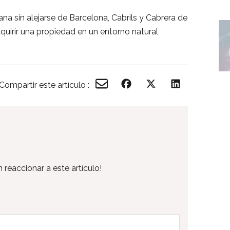
lana
sin
alejarse
de
Barcelona,
Cabrils
y
Cabrera
de
quirir
una
propiedad
en
un
entorno
natural
Compartir este artículo :
 reaccionar a este artículo!