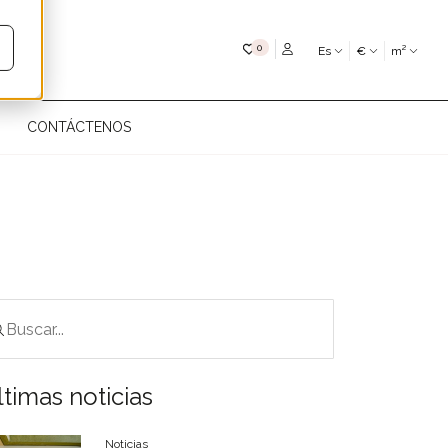
Mis favoritos
0
Es
€
m²
CONTÁCTENOS
timas noticias
Noticias