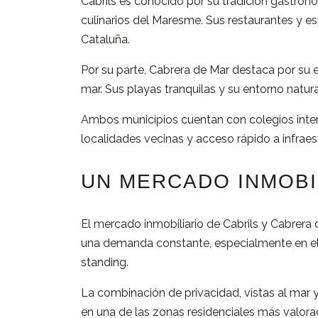
Cabrils
es
conocido
por
su
tradición
gastron
culinarios
del
Maresme.
Sus
restaurantes
y
es
Cataluña.
Por
su
parte,
Cabrera
de
Mar
destaca
por
su
e
mar.
Sus
playas
tranquilas
y
su
entorno
natur
Ambos
municipios
cuentan
con
colegios
int
localidades
vecinas
y
acceso
rápido
a
infrae
UN
MERCADO
INMOB
El
mercado
inmobiliario
de
Cabrils
y
Cabrera
una
demanda
constante,
especialmente
en
e
standing.
La
combinación
de
privacidad,
vistas
al
mar
en
una
de
las
zonas
residenciales
más
valor