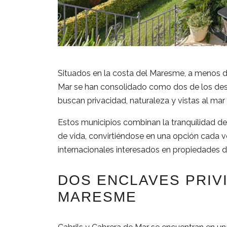
Situados
en
la
costa
del
Maresme,
a
menos
Mar
se
han
consolidado
como
dos
de
los
de
buscan
privacidad,
naturaleza
y
vistas
al
mar
Estos
municipios
combinan
la
tranquilidad
d
de
vida,
convirtiéndose
en
una
opción
cada
v
internacionales
interesados
en
propiedades
DOS
ENCLAVES
PRIV
MARESME