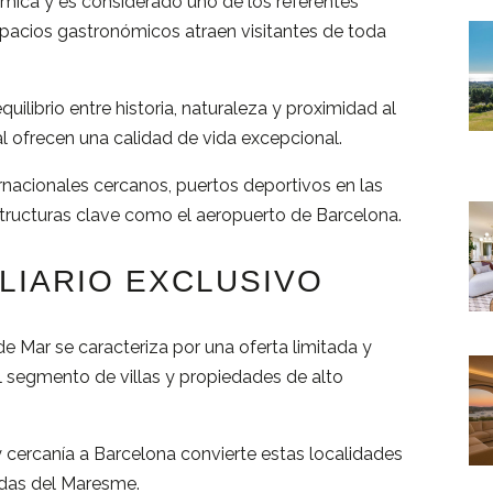
ómica
y
es
considerado
uno
de
los
referentes
pacios
gastronómicos
atraen
visitantes
de
toda
quilibrio
entre
historia,
naturaleza
y
proximidad
al
al
ofrecen
una
calidad
de
vida
excepcional.
ernacionales
cercanos,
puertos
deportivos
en
las
structuras
clave
como
el
aeropuerto
de
Barcelona.
ILIARIO
EXCLUSIVO
de
Mar
se
caracteriza
por
una
oferta
limitada
y
l
segmento
de
villas
y
propiedades
de
alto
y
cercanía
a
Barcelona
convierte
estas
localidades
adas
del
Maresme.