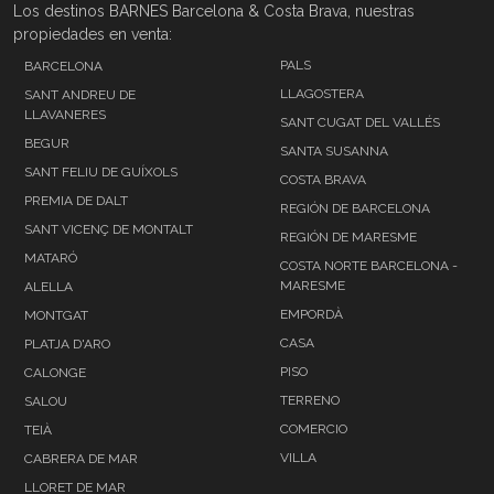
Los destinos BARNES Barcelona & Costa Brava, nuestras
propiedades en venta:
PALS
BARCELONA
LLAGOSTERA
SANT ANDREU DE
LLAVANERES
SANT CUGAT DEL VALLÉS
BEGUR
SANTA SUSANNA
SANT FELIU DE GUÍXOLS
COSTA BRAVA
PREMIA DE DALT
REGIÓN DE BARCELONA
SANT VICENÇ DE MONTALT
REGIÓN DE MARESME
MATARÓ
COSTA NORTE BARCELONA -
MARESME
ALELLA
EMPORDÀ
MONTGAT
CASA
PLATJA D'ARO
PISO
CALONGE
TERRENO
SALOU
COMERCIO
TEIÀ
VILLA
CABRERA DE MAR
LLORET DE MAR