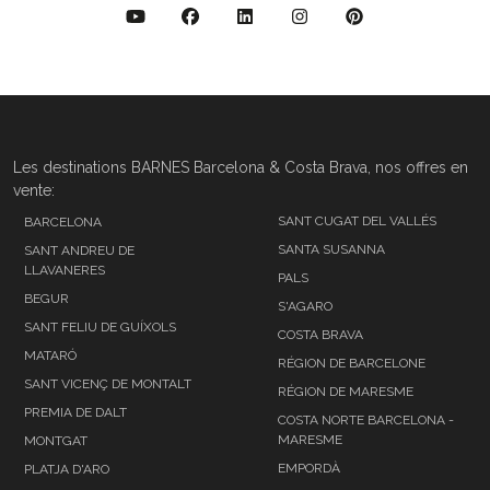
Les destinations BARNES Barcelona & Costa Brava, nos offres en
vente:
SANT CUGAT DEL VALLÉS
BARCELONA
SANTA SUSANNA
SANT ANDREU DE
LLAVANERES
PALS
BEGUR
S'AGARO
SANT FELIU DE GUÍXOLS
COSTA BRAVA
MATARÓ
RÉGION DE BARCELONE
SANT VICENÇ DE MONTALT
RÉGION DE MARESME
PREMIA DE DALT
COSTA NORTE BARCELONA -
MARESME
MONTGAT
EMPORDÀ
PLATJA D'ARO