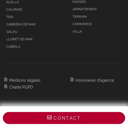
MAISON
ALELLA
APPARTEMENT
CALONGE
TERRAIN
TEIÀ
COMMERCE
CABRERA DE MAR
VILLA
SALOU
LLORET DE MAR
CABRILS
Mentions légales
Honoraires d'agence
Charte RGPD
Copyright 2026 BARNES Barcelona & Costa
CONTACT
Brava,
All Rights Reserved
POWERED BY APG IMMO CMS