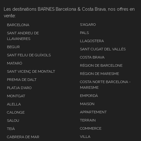
Les destinations BARNES Barcelona & Costa Brava, nos offres en
vente:
S'AGARO
BARCELONA
PALS
SANT ANDREU DE
LLAVANERES
LLAGOSTERA
BEGUR
SANT CUGAT DEL VALLÉS
SANT FELIU DE GUÍXOLS
COSTA BRAVA
MATARÓ
RÉGION DE BARCELONE
SANT VICENÇ DE MONTALT
RÉGION DE MARESME
PREMIA DE DALT
COSTA NORTE BARCELONA -
MARESME
PLATJA D'ARO
EMPORDÀ
MONTGAT
MAISON
ALELLA
APPARTEMENT
CALONGE
TERRAIN
SALOU
COMMERCE
TEIÀ
VILLA
CABRERA DE MAR