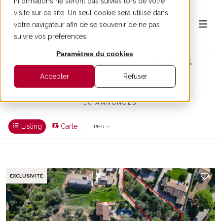
informations ne seront pas suivies lors de votre
visite sur ce site. Un seul cookie sera utilisé dans
votre navigateur afin de se souvenir de ne pas
suivre vos préférences.
Paramètres du cookies
Terrain - nos offres en vente | BARNES
Barcelona & Costa Brava
Accepter
Refuser
10 ANNONCES
Listing
Carte
TRIER
EXCLUSIVITÉ