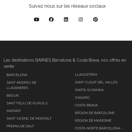
Suivez nous sur les réseaux sociaux
Les destinations BARNES Barcelona & Costa Brava, nos offres en
vente:
LLAGOSTERA
BARCELONA
SANT CUGAT DEL VALLÉS
SANT ANDREU DE
LLAVANERES
SANTA SUSANNA
BEGUR
S'AGARO
SANT FELIU DE GUÍXOLS
COSTA BRAVA
MATARÓ
RÉGION DE BARCELONE
SANT VICENÇ DE MONTALT
RÉGION DE MARESME
PREMIA DE DALT
COSTA NORTE BARCELONA -