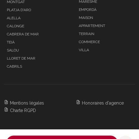
MARESME
MONTGAT
EMPORDÀ
PLATJA D'ARO
MAISON
ALELLA
APPARTEMENT
CALONGE
TERRAIN
CABRERA DE MAR
COMMERCE
TEIÀ
VILLA
SALOU
LLORET DE MAR
CABRILS
Mentions légales
Honoraires d'agence
Charte RGPD
Copyright 2026 BARNES Barcelona & Costa