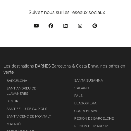
Suivez nous sur les réseaux sociaux
Les destinations BARNES Barcelona & Costa Brava, nos offres en
vente:
SANTA SUSANNA
BARCELONA
S'AGARO
SANT ANDREU DE
LLAVANERES
PALS
BEGUR
LLAGOSTERA
SANT FELIU DE GUÍXOLS
COSTA BRAVA
SANT VICENÇ DE MONTALT
RÉGION DE BARCELONE
MATARÓ
RÉGION DE MARESME