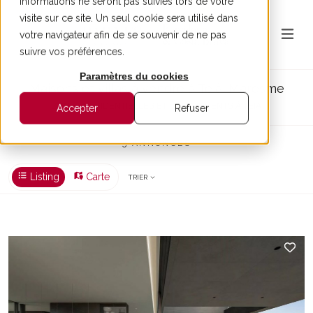
informations ne seront pas suivies lors de votre
visite sur ce site. Un seul cookie sera utilisé dans
votre navigateur afin de se souvenir de ne pas
suivre vos préférences.
Paramètres du cookies
Maisons et villas à vendre à Teià, Maresme
ZONES RÉSIDENTIELLES ET LOTISSEMENTS À TEIÀ
Accepter
Refuser
5 ANNONCES
Listing
Carte
TRIER