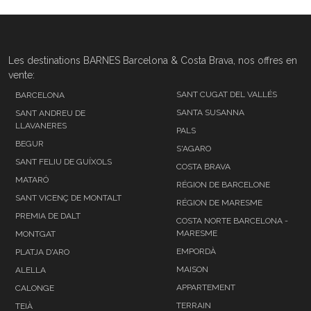
Les destinations BARNES Barcelona & Costa Brava, nos offres en
vente:
SANT CUGAT DEL VALLÉS
BARCELONA
SANTA SUSANNA
SANT ANDREU DE
LLAVANERES
PALS
BEGUR
S'AGARO
SANT FELIU DE GUÍXOLS
COSTA BRAVA
MATARÓ
RÉGION DE BARCELONE
SANT VICENÇ DE MONTALT
RÉGION DE MARESME
PREMIA DE DALT
COSTA NORTE BARCELONA -
MARESME
MONTGAT
EMPORDÀ
PLATJA D'ARO
MAISON
ALELLA
APPARTEMENT
CALONGE
TERRAIN
TEIÀ