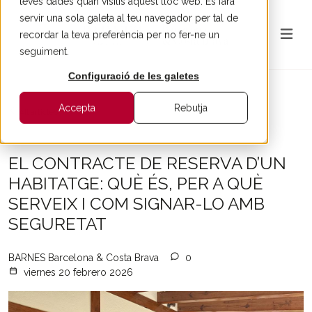
teves dades quan visitis aquest lloc web. Es farà
servir una sola galeta al teu navegador per tal de
recordar la teva preferència per no fer-ne un
seguiment.
Configuració de les galetes
Accepta
Rebutja
All articles
EL CONTRACTE DE RESERVA D’UN
HABITATGE: QUÈ ÉS, PER A QUÈ
SERVEIX I COM SIGNAR-LO AMB
SEGURETAT
BARNES Barcelona & Costa Brava
0
viernes 20 febrero 2026