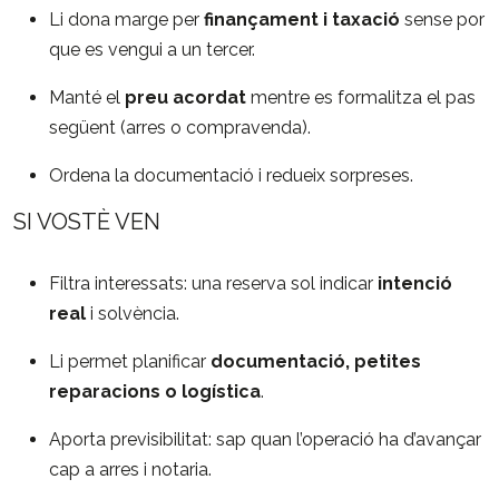
Li dona marge per
finançament i taxació
sense por
que es vengui a un tercer.
Manté el
preu acordat
mentre es formalitza el pas
següent (arres o compravenda).
Ordena la documentació i redueix sorpreses.
SI VOSTÈ VEN
Filtra interessats: una reserva sol indicar
intenció
real
i solvència.
Li permet planificar
documentació, petites
reparacions o logística
.
Aporta previsibilitat: sap quan l’operació ha d’avançar
cap a arres i notaria.