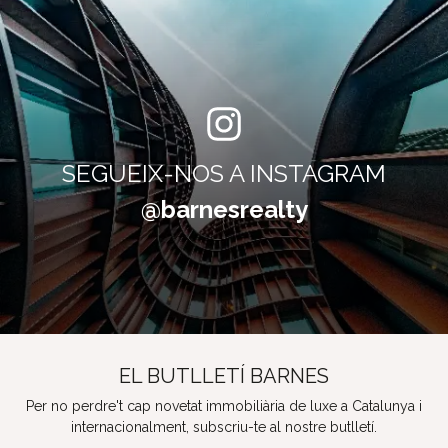
SEGUEIX-NOS A INSTAGRAM
@barnesrealty
EL BUTLLETÍ BARNES
Per no perdre't cap novetat immobiliària de luxe a Catalunya i
internacionalment, subscriu-te al nostre butlletí.