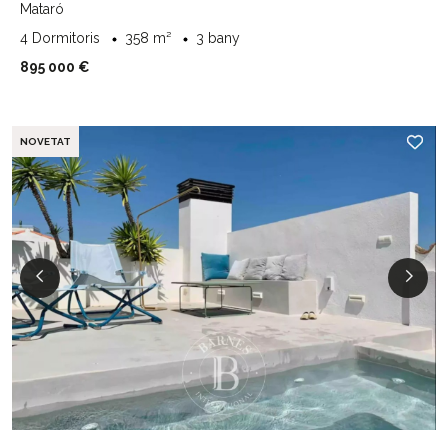
Mataró
4 Dormitoris
358 m²
3 bany
895 000 €
NOVETAT