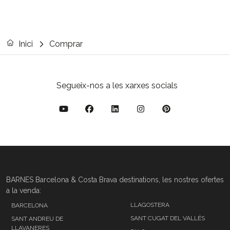
Inici
Comprar
Segueix-nos a les xarxes socials
BARNES Barcelona & Costa Brava destinations, les nostres ofertes
a la venda:
LLAGOSTERA
BARCELONA
SANT CUGAT DEL VALLÉS
SANT ANDREU DE
LLAVANERES