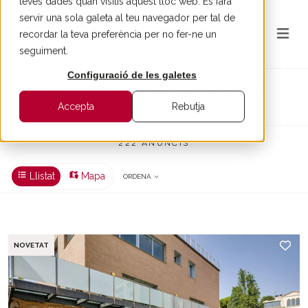
teves dades quan visitis aquest lloc web. Es farà
servir una sola galeta al teu navegador per tal de
recordar la teva preferència per no fer-ne un
seguiment.
Configuració de les galetes
Casa - les nostres ofertes a la venda |
BARNES Barcelona & Costa Brava
Accepta
Rebutja
222 ANUNCIS
Llistat
Mapa
ORDENA
NOVETAT