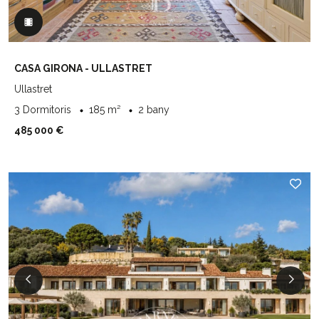
CASA GIRONA - ULLASTRET
Ullastret
3 Dormitoris
185 m²
2 bany
485 000 €