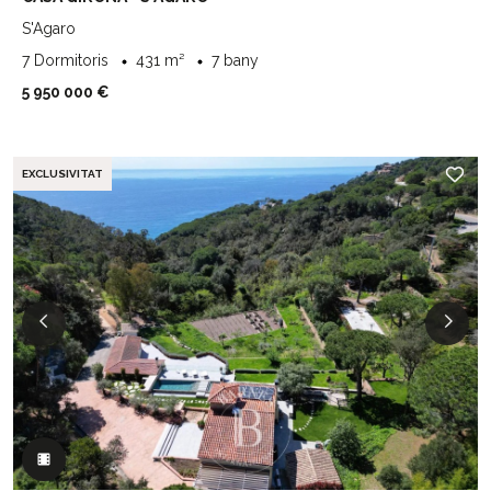
S'Agaro
7 Dormitoris
431 m²
7 bany
5 950 000 €
EXCLUSIVITAT