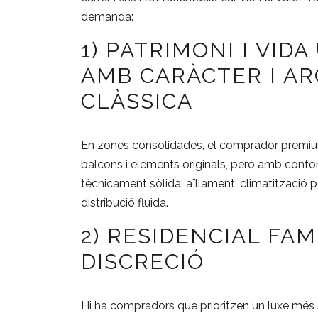
demanda:
1) PATRIMONI I VID
AMB CARÀCTER I A
CLÀSSICA
En zones consolidades, el comprador premium
balcons i elements originals, però amb confo
tècnicament sòlida: aïllament, climatització pe
distribució fluida.
2) RESIDENCIAL FAM
DISCRECIÓ
Hi ha compradors que prioritzen un luxe més si