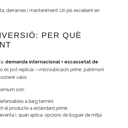
ta, derrames i manteniment. Un pis excel·lent en
NVERSIÓ: PER QUÈ
NT
ra:
demanda internacional + escassetat de
 no es pot replicar —microubicació
prime
, patrimoni
ostenir valor.
premium són:
defensables a llarg termini.
nt el producte a estàndard
prime
.
venta i, quan aplica, opcions de lloguer de mitja