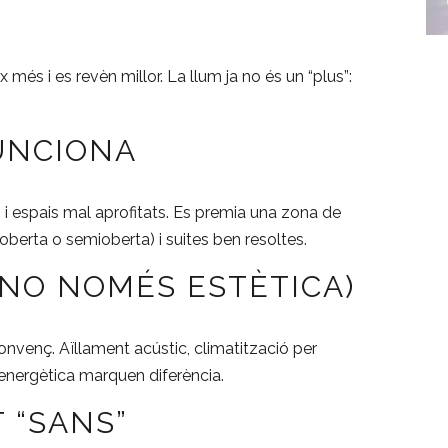
 més i es revèn millor. La llum ja no és un “plus”:
UNCIONA
i espais mal aprofitats. Es premia una zona de
berta o semioberta) i suites ben resoltes.
(NO NOMÉS ESTÈTICA)
convenç. Aïllament acústic, climatització per
a energètica marquen diferència.
T “SANS”