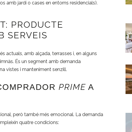
os amb jardí o cases en entorns residencials).
AT: PRODUCTE
 SERVEIS
més actuals, amb alçada, terrasses i, en alguns
 gimnàs. És un segment amb demanda
a vistes i manteniment senzill.
PRIME
L COMPRADOR
A
acional, però també més emocional. La demanda
mpleixin quatre condicions: