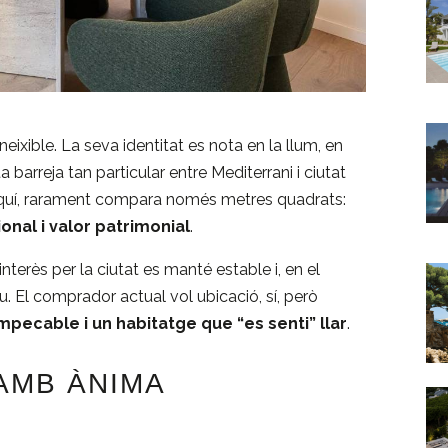
eixible. La seva identitat es nota en la llum, en
ta barreja tan particular entre Mediterrani i ciutat
 aquí, rarament compara només metres quadrats:
ional i valor patrimonial
.
nterès per la ciutat es manté estable i, en el
. El comprador actual vol ubicació, sí, però
impecable i un habitatge que “es senti” llar
.
AMB ÀNIMA