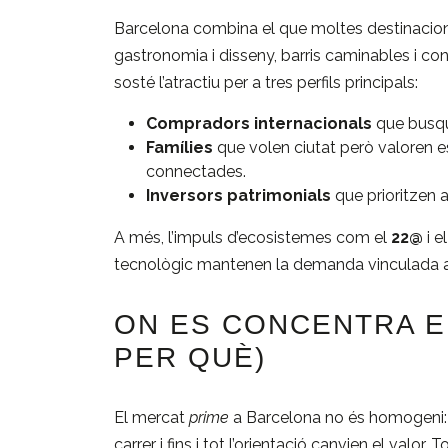
Barcelona combina el que moltes destinacions 
gastronomia i disseny, barris caminables i co
sosté l’atractiu per a tres perfils principals:
Compradors internacionals
que busqu
Famílies
que volen ciutat però valoren es
connectades.
Inversors patrimonials
que prioritzen 
A més, l’impuls d’ecosistemes com el
22@
i e
tecnològic mantenen la demanda vinculada al t
ON ES CONCENTRA EL
PER QUÈ)
El mercat
prime
a Barcelona no és homogeni: e
carrer i fins i tot l’orientació canvien el valor. 