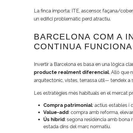
La finca importa: ITE, ascensor, façana/cober
un edifici problemàtic perd atractiu.
BARCELONA COM A I
CONTINUA FUNCIONA
Invertir a Barcelona es basa en una lògica cla
producte realment diferencial
. Allò que
arquitectònic, vistes, terrassa útil— tendeix a s
Les estratègies més habituals en el mercat 
Compra patrimonial
: actius estables i 
Value-add
: compra amb reforma, eleva
Ús híbrid
: segona residència amb bona re
estada dins del marc normatiu.