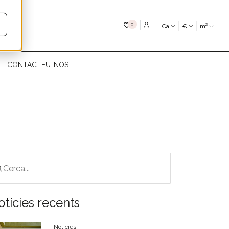
My favourites
0
Ca
€
m²
CONTACTEU-NOS
otícies recents
Notícies