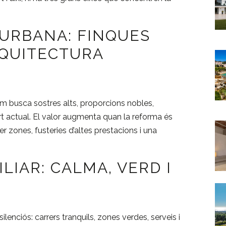
A URBANA: FINQUES
RQUITECTURA
 busca sostres alts, proporcions nobles,
rt actual. El valor augmenta quan la reforma és
r zones, fusteries d’altes prestacions i una
ILIAR: CALMA, VERD I
lenciós: carrers tranquils, zones verdes, serveis i