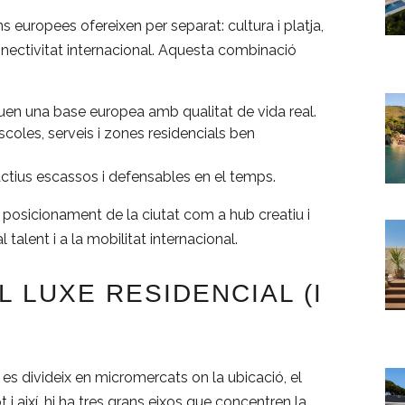
europees ofereixen per separat: cultura i platja,
nnectivitat internacional. Aquesta combinació
en una base europea amb qualitat de vida real.
coles, serveis i zones residencials ben
actius escassos i defensables en el temps.
l posicionament de la ciutat com a hub creatiu i
alent i a la mobilitat internacional.
 LUXE RESIDENCIAL (I
s divideix en micromercats on la ubicació, el
Tot i així, hi ha tres grans eixos que concentren la