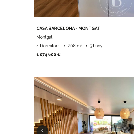
CASA BARCELONA - MONTGAT
Montgat
4 Dormitoris
208 m²
5 bany
1 074 600 €