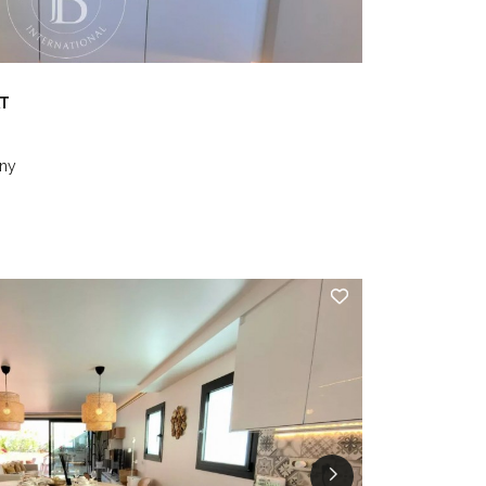
AT
any