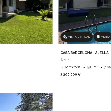
VISITA VIRTUAL
VIDEO
CASA BARCELONA - ALELLA
Alella
6 Dormitoris
558 m²
7 b
3 290 000 €