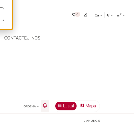
My favourites
0
Ca
€
m²
CONTACTEU-NOS
Llistat
Mapa
ORDENA
7 ANUNCIS