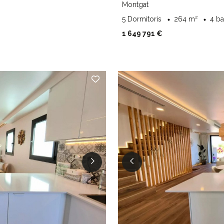
Montgat
5 Dormitoris
264 m²
4 b
1 649 791 €