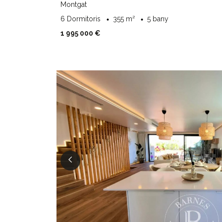
Montgat
6 Dormitoris
355 m²
5 bany
1 995 000 €