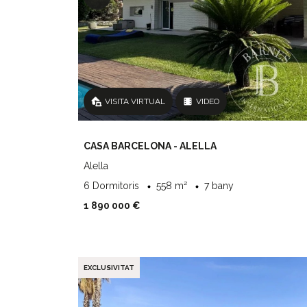
VISITA VIRTUAL
VIDEO
CASA BARCELONA - ALELLA
Alella
6 Dormitoris
558 m²
7 bany
1 890 000 €
EXCLUSIVITAT