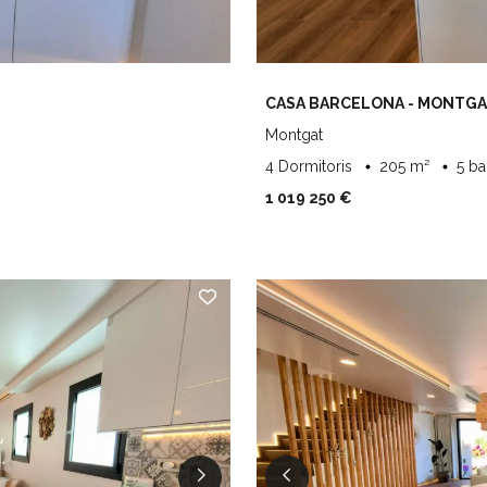
CASA BARCELONA - MONTG
Montgat
4 Dormitoris
205 m²
5 b
1 019 250 €