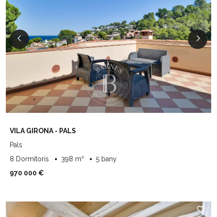
VILA GIRONA - PALS
Pals
8 Dormitoris
398 m²
5 bany
970 000 €