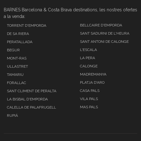
BARNES Barcelona & Costa Brava destinations, les nostres ofertes
a la venda:
BELLCAIRE D'EMPORDA
TORRENT D'EMPORDA
SANT SADURNI DE L'HEURA
DE SA RIERA
SANT ANTONI DE CALONGE
PERATALLADA
L'ESCALA
BEGUR
LA PERA
MONT-RAS
CALONGE
ULLASTRET
MADREMANYA
TAMARIU
PLATJA D'ARO
FORALLAC
CASA PALS
SANT CLIMENT DE PERALTA
VILA PALS
LA BISBAL D'EMPORDA
MAS PALS
CALELLA DE PALAFRUGELL
RUPIÁ