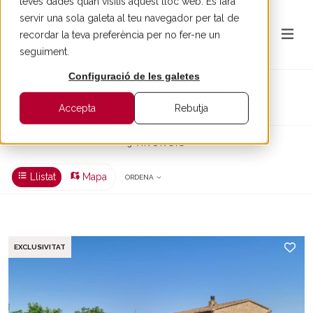
teves dades quan visitis aquest lloc web. Es farà
servir una sola galeta al teu navegador per tal de
recordar la teva preferència per no fer-ne un
seguiment.
Configuració de les galetes
Luxury real estate Pals
3 PROPERTIES FOR SALE IN PALS
Accepta
Rebutja
3 ANUNCIS
Llistat
Mapa
ORDENA
EXCLUSIVITAT