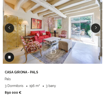
CASA GIRONA - PALS
Pals
3 Dormitoris
196 m²
3 bany
890 000 €