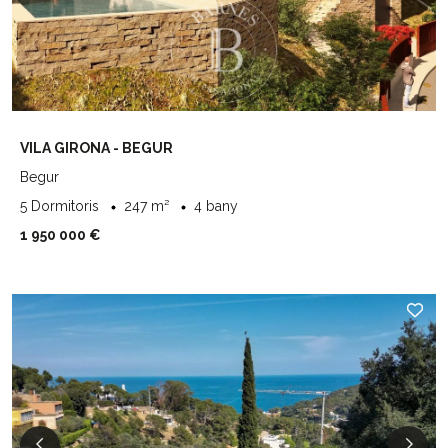
VILA GIRONA - BEGUR
Begur
5 Dormitoris
247 m²
4 bany
1 950 000 €