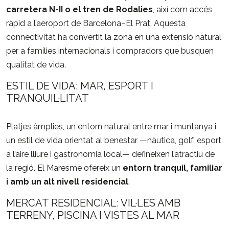
carretera
N-
II
o
el
tren
de
Rodalies
,
així
com
accés
ràpid
a
l’aeroport
de
Barcelona–
El
Prat.
Aquesta
connectivitat
ha
convertit
la
zona
en
una
extensió
natural
per
a
famílies
internacionals
i
compradors
que
busquen
qualitat
de
vida.
ESTIL
DE
VIDA:
MAR,
ESPORT
I
TRANQUIL·LITAT
Platjes
àmplies,
un
entorn
natural
entre
mar
i
muntanya
i
un
estil
de
vida
orientat
al
benestar —
nàutica,
golf,
esport
a
l’aire
lliure
i
gastronomia
local—
defineixen
l’atractiu
de
la
regió.
El
Maresme
ofereix
un
entorn
tranquil,
familiar
i
amb
un
alt
nivell
residencial
.
MERCAT
RESIDENCIAL:
VIL·LES
AMB
TERRENY,
PISCINA
I
VISTES
AL
MAR