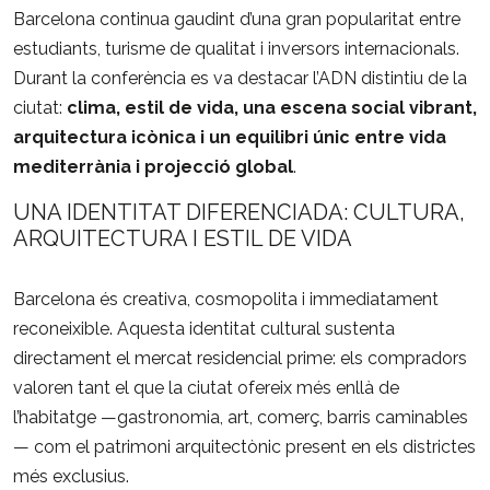
Barcelona
continua
gaudint
d’una
gran
popularitat
entre
estudiants,
turisme
de
qualitat
i
inversors
internacionals.
Durant
la
conferència
es
va
destacar
l’ADN
distintiu
de
la
ciutat:
clima,
estil
de
vida,
una
escena
social
vibrant,
arquitectura
icònica
i
un
equilibri
únic
entre
vida
mediterrània
i
projecció
global
.
UNA
IDENTITAT
DIFERENCIADA:
CULTURA,
ARQUITECTURA
I
ESTIL
DE
VIDA
Barcelona
és
creativa,
cosmopolita
i
immediatament
reconeixible.
Aquesta
identitat
cultural
sustenta
directament
el
mercat
residencial
prime:
els
compradors
valoren
tant
el
que
la
ciutat
ofereix
més
enllà
de
l’habitatge —
gastronomia,
art,
comerç,
barris
caminables
—
com
el
patrimoni
arquitectònic
present
en
els
districtes
més
exclusius.