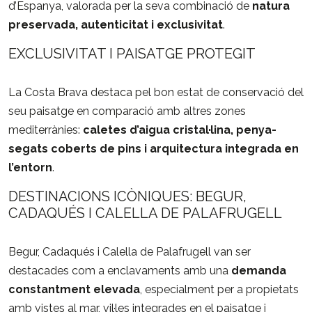
d’Espanya,
valorada
per
la
seva
combinació
de
natura
preservada,
autenticitat
i
exclusivitat
.
EXCLUSIVITAT
I
PAISATGE
PROTEGIT
La
Costa
Brava
destaca
pel
bon
estat
de
conservació
del
seu
paisatge
en
comparació
amb
altres
zones
mediterrànies:
caletes
d’aigua
cristal·lina,
penya-
segats
coberts
de
pins
i
arquitectura
integrada
en
l’entorn
.
DESTINACIONS
ICÒNIQUES:
BEGUR,
CADAQUÉS
I
CALELLA
DE
PALAFRUGELL
Begur,
Cadaqués
i
Calella
de
Palafrugell
van
ser
destacades
com
a
enclavaments
amb
una
demanda
constantment
elevada
,
especialment
per
a
propietats
amb
vistes
al
mar,
vil·les
integrades
en
el
paisatge
i