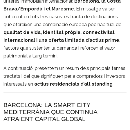
l’interès
immobiliari
internacional:
Barcelona,
la
Costa
Brava/
Empordà
i
el
Maresme
.
El
missatge
va
ser
coherent
en
tots
tres
casos:
es
tracta
de
destinacions
que
ofereixen
una
combinació
europea
poc
habitual
de
qualitat
de
vida,
identitat
pròpia,
connectivitat
internacional
i
una
oferta
limitada
d’actius
prime
,
factors
que
sustenten
la
demanda
i
reforcen
el
valor
patrimonial
a
llarg
termini.
A
continuació,
presentem
un
resum
dels
principals
temes
tractats
i
del
que
signifiquen
per
a
compradors
i
inversors
interessats
en
actius
residencials
d’alt
standing
.
BARCELONA:
LA
SMART
CITY
MEDITERRÀNIA
QUE
CONTINUA
ATRAIENT
CAPITAL
GLOBAL