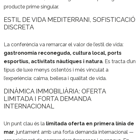
producte
prime
singular.
ESTIL
DE
VIDA
MEDITERRANI,
SOFISTICACIÓ
DISCRETA
La
conferència
va
remarcar
el
valor
de
l’estil
de
vida:
gastronomia
reconeguda,
cultura
local,
ports
esportius,
activitats
nàutiques
i
natura
.
Es
tracta
d’un
tipus
de
luxe
menys
ostentós
i
més
vinculat
a
l’experiència:
calma,
bellesa
i
qualitat
de
vida.
DINÀMICA
IMMOBILIÀRIA:
OFERTA
LIMITADA
I
FORTA
DEMANDA
INTERNACIONAL
Un
punt
clau
és
la
limitada
oferta
en
primera
línia
de
mar
,
juntament
amb
una
forta
demanda
internacional —