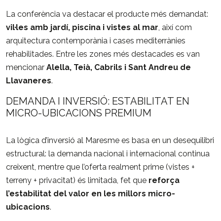
La
conferència
va
destacar
el
producte
més
demandat:
vil·les
amb
jardí,
piscina
i
vistes
al
mar
,
així
com
arquitectura
contemporània
i
cases
mediterrànies
rehabilitades.
Entre
les
zones
més
destacades
es
van
mencionar
Alella,
Teià,
Cabrils
i
Sant
Andreu
de
Llavaneres
.
DEMANDA
I
INVERSIÓ:
ESTABILITAT
EN
MICRO-
UBICACIONS
PREMIUM
La
lògica
d’inversió
al
Maresme
es
basa
en
un
desequilibri
estructural:
la
demanda
nacional
i
internacional
continua
creixent,
mentre
que
l’oferta
realment
prime (
vistes +
terreny +
privacitat)
és
limitada,
fet
que
reforça
l’estabilitat
del
valor
en
les
millors
micro-
ubicacions
.