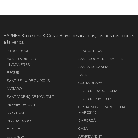
BARNES Barcelona & Costa Brava destinations, les nostres ofertes
a la venda:
LLAGOSTERA
BARCELONA
SANT CUGAT DEL VALLÉS
SANT ANDREU DE
LLAVANERES
SANTA SUSANNA
BEGUR
PALS
SANT FELIU DE GUÍXOLS
COSTA BRAVA
MATARÓ
REGIÓ DE BARCELONA
SANT VICENÇ DE MONTALT
REGIÓ DE MARESME
PREMIA DE DALT
COSTA NORTE BARCELONA -
MARESME
MONTGAT
EMPORDÀ
PLATJA D'ARO
CASA
ALELLA
APARTAMENT
CALONGE