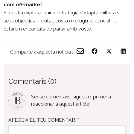
com
off-
market
.
Si
desitja
explorar
quina
estratègia
s’adapta
millor
als
seus
objectius —
ciutat,
costa
o
refugi
residencial—,
estarem
encantats
de
parlar
amb
vostè.
Comparteix aquesta notícia :
Comentaris (0)
Sense comentaris, sigues el primer a
reaccionar a aquest article!
AFEGEIX EL TEU COMENTARI *