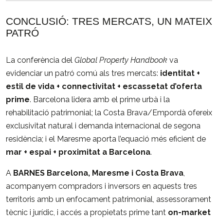
CONCLUSIÓ:
TRES
MERCATS,
UN
MATEIX
PATRÓ
La
conferència
del
Global
Property
Handbook
va
evidenciar
un
patró
comú
als
tres
mercats:
identitat +
estil
de
vida +
connectivitat +
escassetat
d’oferta
prime
.
Barcelona
lidera
amb
el
prime
urbà
i
la
rehabilitació
patrimonial;
la
Costa
Brava/
Empordà
ofereix
exclusivitat
natural
i
demanda
internacional
de
segona
residència;
i
el
Maresme
aporta
l’equació
més
eficient
de
mar +
espai +
proximitat
a
Barcelona
.
A
BARNES
Barcelona,
Maresme
i
Costa
Brava
,
acompanyem
compradors
i
inversors
en
aquests
tres
territoris
amb
un
enfocament
patrimonial,
assessorament
tècnic
i
jurídic,
i
accés
a
propietats
prime
tant
on-
market