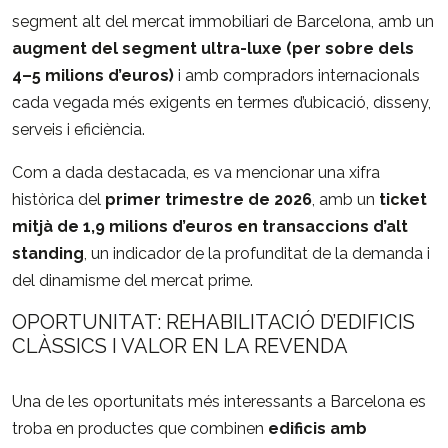
segment
alt
del
mercat
immobiliari
de
Barcelona,
amb
un
augment
del
segment
ultra-
luxe (
per
sobre
dels
4–
5
milions
d’euros)
i
amb
compradors
internacionals
cada
vegada
més
exigents
en
termes
d’ubicació,
disseny,
serveis
i
eficiència.
Com
a
dada
destacada,
es
va
mencionar
una
xifra
històrica
del
primer
trimestre
de
2026
,
amb
un
ticket
mitjà
de
1,9
milions
d’euros
en
transaccions
d’alt
standing
,
un
indicador
de
la
profunditat
de
la
demanda
i
del
dinamisme
del
mercat
prime.
OPORTUNITAT:
REHABILITACIÓ
D’EDIFICIS
CLÀSSICS
I
VALOR
EN
LA
REVENDA
Una
de
les
oportunitats
més
interessants
a
Barcelona
es
troba
en
productes
que
combinen
edificis
amb