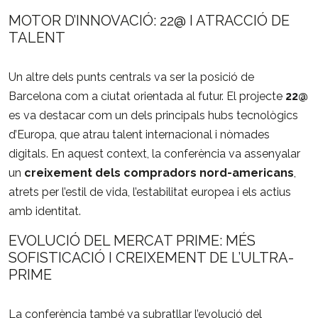
MOTOR
D’INNOVACIÓ:
22@
I
ATRACCIÓ
DE
TALENT
Un
altre
dels
punts
centrals
va
ser
la
posició
de
Barcelona
com
a
ciutat
orientada
al
futur.
El
projecte
22@
es
va
destacar
com
un
dels
principals
hubs
tecnològics
d’Europa,
que
atrau
talent
internacional
i
nòmades
digitals.
En
aquest
context,
la
conferència
va
assenyalar
un
creixement
dels
compradors
nord-
americans
,
atrets
per
l’estil
de
vida,
l’estabilitat
europea
i
els
actius
amb
identitat.
EVOLUCIÓ
DEL
MERCAT
PRIME:
MÉS
SOFISTICACIÓ
I
CREIXEMENT
DE
L’ULTRA-
PRIME
La
conferència
també
va
subratllar
l’evolució
del