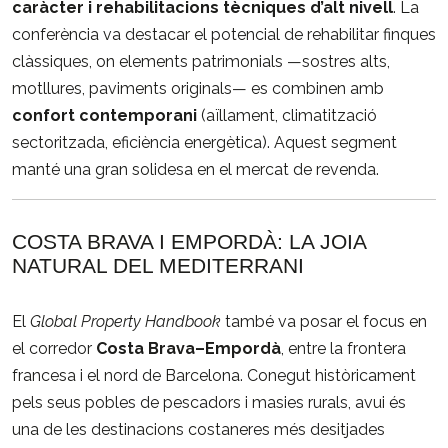
caràcter
i
rehabilitacions
tècniques
d’alt
nivell
.
La
conferència
va
destacar
el
potencial
de
rehabilitar
finques
clàssiques,
on
elements
patrimonials —
sostres
alts,
motllures,
paviments
originals—
es
combinen
amb
confort
contemporani
(
aïllament,
climatització
sectoritzada,
eficiència
energètica).
Aquest
segment
manté
una
gran
solidesa
en
el
mercat
de
revenda.
COSTA
BRAVA
I
EMPORDÀ:
LA
JOIA
NATURAL
DEL
MEDITERRANI
El
Global
Property
Handbook
també
va
posar
el
focus
en
el
corredor
Costa
Brava–
Empordà
,
entre
la
frontera
francesa
i
el
nord
de
Barcelona.
Conegut
històricament
pels
seus
pobles
de
pescadors
i
masies
rurals,
avui
és
una
de
les
destinacions
costaneres
més
desitjades