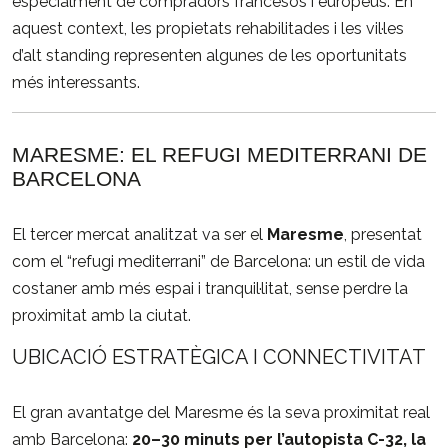
especialment
de
compradors
francesos
i
europeus.
En
aquest
context,
les
propietats
rehabilitades
i
les
vil·les
d’alt
standing
representen
algunes
de
les
oportunitats
més
interessants.
MARESME:
EL
REFUGI
MEDITERRANI
DE
BARCELONA
El
tercer
mercat
analitzat
va
ser
el
Maresme
,
presentat
com
el “
refugi
mediterrani”
de
Barcelona:
un
estil
de
vida
costaner
amb
més
espai
i
tranquil·litat,
sense
perdre
la
proximitat
amb
la
ciutat.
UBICACIÓ
ESTRATÈGICA
I
CONNECTIVITAT
El
gran
avantatge
del
Maresme
és
la
seva
proximitat
real
amb
Barcelona:
20–
30
minuts
per
l’autopista
C-
32,
la