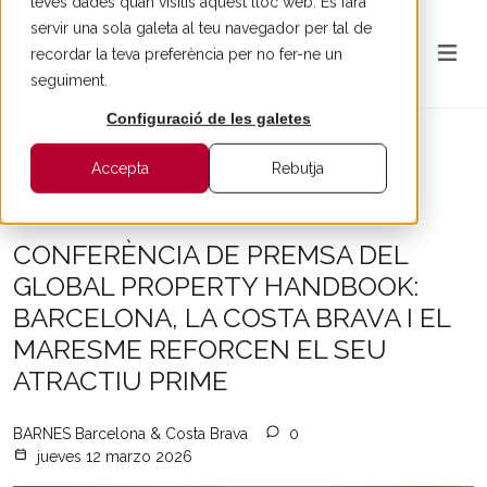
teves dades quan visitis aquest lloc web. Es farà
servir una sola galeta al teu navegador per tal de
recordar la teva preferència per no fer-ne un
seguiment.
Configuració de les galetes
Accepta
Rebutja
All articles
CONFERÈNCIA DE PREMSA DEL
GLOBAL PROPERTY HANDBOOK:
BARCELONA, LA COSTA BRAVA I EL
MARESME REFORCEN EL SEU
ATRACTIU PRIME
BARNES Barcelona & Costa Brava
0
jueves 12 marzo 2026