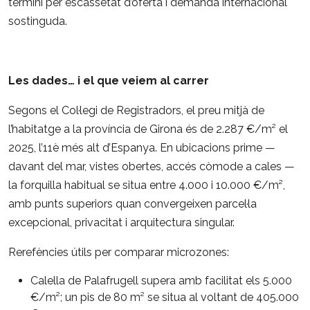
termini per escassetat d’oferta i demanda internacional
sostinguda.
Les dades… i el que veiem al carrer
Segons el Col·legi de Registradors, el preu mitjà de
l’habitatge a la província de Girona és de 2.287 €/m² el
2025, l’11è més alt d’Espanya. En ubicacions prime —
davant del mar, vistes obertes, accés còmode a cales —
la forquilla habitual se situa entre 4.000 i 10.000 €/m²,
amb punts superiors quan convergeixen parcel·la
excepcional, privacitat i arquitectura singular.
Rerefències útils per comparar microzones:
Calella de Palafrugell supera amb facilitat els 5.000
€/m²; un pis de 80 m² se situa al voltant de 405.000