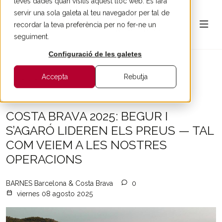
teves dades quan visitis aquest lloc web. Es farà
servir una sola galeta al teu navegador per tal de
recordar la teva preferència per no fer-ne un
seguiment.
Configuració de les galetes
Accepta
Rebutja
All articles
COSTA BRAVA 2025: BEGUR I
S’AGARÓ LIDEREN ELS PREUS — TAL
COM VEIEM A LES NOSTRES
OPERACIONS
BARNES Barcelona & Costa Brava
0
viernes 08 agosto 2025