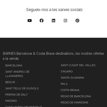
Segueix-nos a les xarxes socials
BARNES Barcelona & Costa Brava destinations, les nostres ofertes
a la venda:
SANT CUGAT DEL VALLÉS
BARCELONA
S'AGARO
SANT ANDREU DE
LLAVANERES
SANTA SUSANNA
BEGUR
PALS
SANT FELIU DE GUÍXOLS
COSTA BRAVA
PREMIA DE DALT
REGIÓ DE BARCELONA
MATARÓ
REGIÓ DE MARESME
SANT VICENÇ DE MONTALT