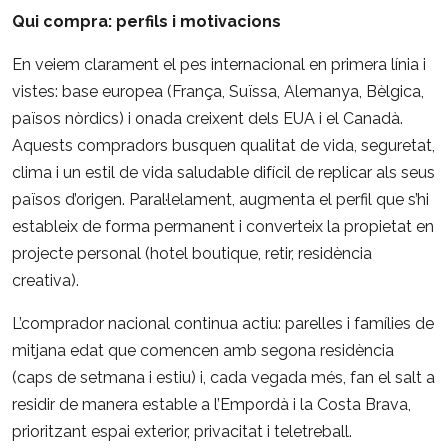
Qui compra: perfils i motivacions
En veiem clarament el pes internacional en primera línia i
vistes: base europea (França, Suïssa, Alemanya, Bèlgica,
països nòrdics) i onada creixent dels EUA i el Canadà.
Aquests compradors busquen qualitat de vida, seguretat,
clima i un estil de vida saludable difícil de replicar als seus
països d’origen. Paral·lelament, augmenta el perfil que s’hi
estableix de forma permanent i converteix la propietat en
projecte personal (hotel boutique, retir, residència
creativa).
L’comprador nacional continua actiu: parelles i famílies de
mitjana edat que comencen amb segona residència
(caps de setmana i estiu) i, cada vegada més, fan el salt a
residir de manera estable a l’Empordà i la Costa Brava,
prioritzant espai exterior, privacitat i teletreball.