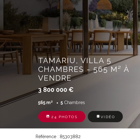
TAMARIU, VILLA 5
CHAMBRES - 565 M² À
VENDRE
3 800 000 €
565 m²
5
Chambres
24 PHOTOS
VIDÉO
Référence : 85303882