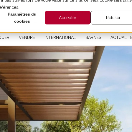
t pas suivies lors de votre visite sur ce site. Un seul cookie sera utilis
références.
Paramètres du
Accepter
Refuser
cookies
OUER
VENDRE
INTERNATIONAL
BARNES
ACTUALIT