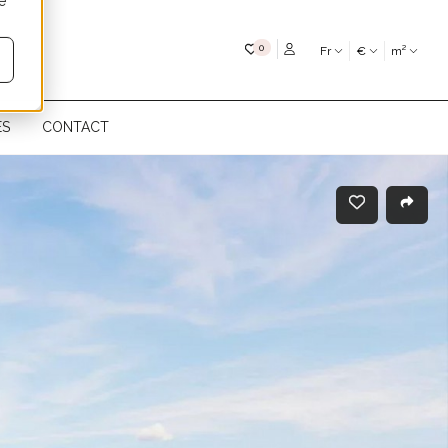
é
Mes favoris
0
Fr
€
m²
ÉS
CONTACT