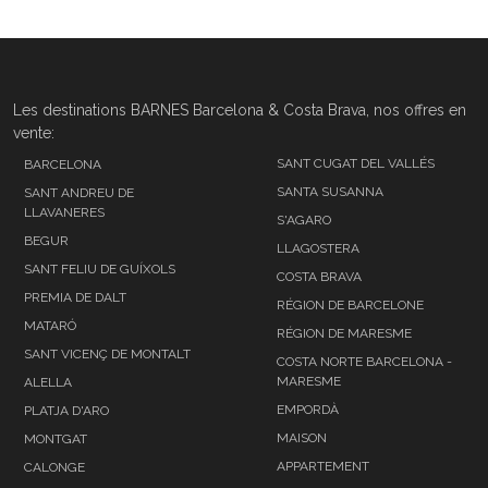
Les destinations BARNES Barcelona & Costa Brava, nos offres en
vente:
SANT CUGAT DEL VALLÉS
BARCELONA
SANTA SUSANNA
SANT ANDREU DE
LLAVANERES
S'AGARO
BEGUR
LLAGOSTERA
SANT FELIU DE GUÍXOLS
COSTA BRAVA
PREMIA DE DALT
RÉGION DE BARCELONE
MATARÓ
RÉGION DE MARESME
SANT VICENÇ DE MONTALT
COSTA NORTE BARCELONA -
MARESME
ALELLA
EMPORDÀ
PLATJA D'ARO
MAISON
MONTGAT
APPARTEMENT
CALONGE