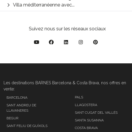
Villa méditerranéenne avec...
Suivez nous sur les réseaux sociaux
Les destinations BARNES Barcelona & Costa Brava, nos offres en
vente:
PALS
BARCELONA
LLAGOSTERA
SANT ANDREU DE
LLAVANERES
SANT CUGAT DEL VALLÉS
BEGUR
SANTA SUSANNA
SANT FELIU DE GUÍXOLS
COSTA BRAVA