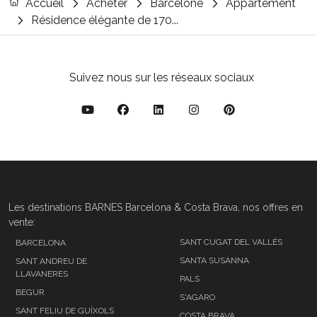
Accueil
Acheter
Barcelone
Appartement
Résidence élégante de 170...
Suivez nous sur les réseaux sociaux
Les destinations BARNES Barcelona & Costa Brava, nos offres en
vente:
SANT CUGAT DEL VALLÉS
BARCELONA
SANTA SUSANNA
SANT ANDREU DE
LLAVANERES
PALS
BEGUR
S'AGARO
SANT FELIU DE GUÍXOLS
COSTA BRAVA