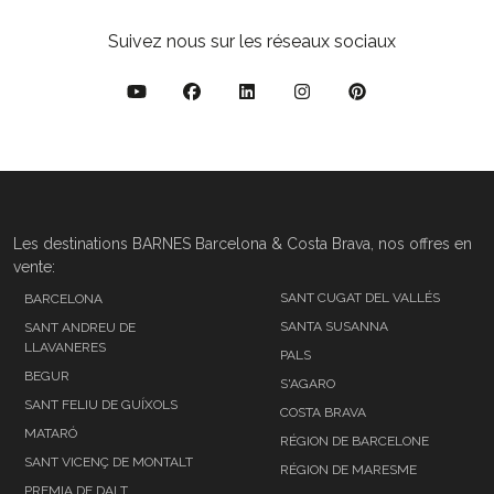
Suivez nous sur les réseaux sociaux
Les destinations BARNES Barcelona & Costa Brava, nos offres en
vente:
SANT CUGAT DEL VALLÉS
BARCELONA
SANTA SUSANNA
SANT ANDREU DE
LLAVANERES
PALS
BEGUR
S'AGARO
SANT FELIU DE GUÍXOLS
COSTA BRAVA
MATARÓ
RÉGION DE BARCELONE
SANT VICENÇ DE MONTALT
RÉGION DE MARESME
PREMIA DE DALT