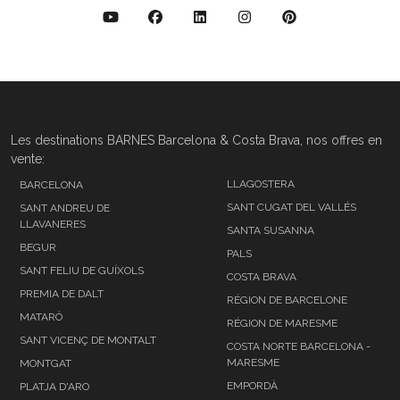
Les destinations BARNES Barcelona & Costa Brava, nos offres en
vente:
LLAGOSTERA
BARCELONA
SANT CUGAT DEL VALLÉS
SANT ANDREU DE
LLAVANERES
SANTA SUSANNA
BEGUR
PALS
SANT FELIU DE GUÍXOLS
COSTA BRAVA
PREMIA DE DALT
RÉGION DE BARCELONE
MATARÓ
RÉGION DE MARESME
SANT VICENÇ DE MONTALT
COSTA NORTE BARCELONA -
MARESME
MONTGAT
EMPORDÀ
PLATJA D'ARO