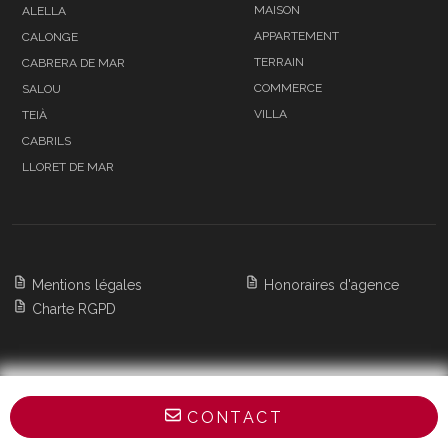
MAISON
ALELLA
APPARTEMENT
CALONGE
TERRAIN
CABRERA DE MAR
COMMERCE
SALOU
VILLA
TEIÀ
CABRILS
LLORET DE MAR
Mentions légales
Honoraires d'agence
Charte RGPD
Copyright 2026 BARNES Barcelona & Costa
CONTACT
Brava,
All Rights Reserved
POWERED BY APG IMMO CMS