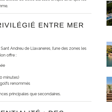
amme.
IVILÉGIÉ ENTRE MER
e
Sant Andreu de Llavaneres
, l’une des zones les
on offre :
née
0 minutes)
e golfs renommés
ences principales que secondaires.