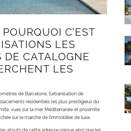
 POURQUOI C’EST
ISATIONS LES
S DE CATALOGNE
HERCHENT LES
ilomètres de
Barcelone
, l’urbanisation de
acements résidentiels les plus prestigieux du
imité, vues sur la mer Méditerranée et proximité
erchée sur le marché de l’immobilier de luxe.
es atouts de cette adresse unique ainsi que les