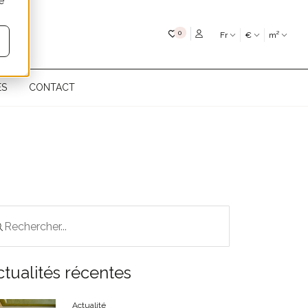
é
Mes favoris
0
Fr
€
m²
ÉS
CONTACT
ctualités récentes
Actualité