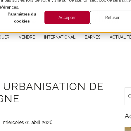
t pas suivies lors de votre visite sur ce site. Un seul cookie sera utilis
références.
Paramètres du
Accepter
Refuser
cookies
OUER
VENDRE
INTERNATIONAL
BARNES
ACTUALIT
 URBANISATION DE
GNE
A
miércoles 01 abril 2026