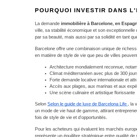
POURQUOI INVESTIR DANS L
La demande 
immobilière à Barcelone, en Espagn
ville, sa stabilité économique et son exceptionnelle
par sa beauté, mais aussi par sa solidité en tant q
Barcelone offre une combinaison unique de richesse c
en matière de style de vie que peu de villes peuvent
Architecture mondialement reconnue, not
Climat méditerranéen avec plus de 300 jours
Forte demande locative internationale et attra
Accès aux plages, aux marinas et aux expér
Une scène culinaire et artistique florissante
Selon
Selon le guide de luxe de Barcelona Life 
, la
un mode de vie haut de gamme, attirant entrepreneurs
fois de style de vie et d'opportunités.
Pour les acheteurs qui évaluent les marchés europ
représente un équilibre stratégique entre qualité de