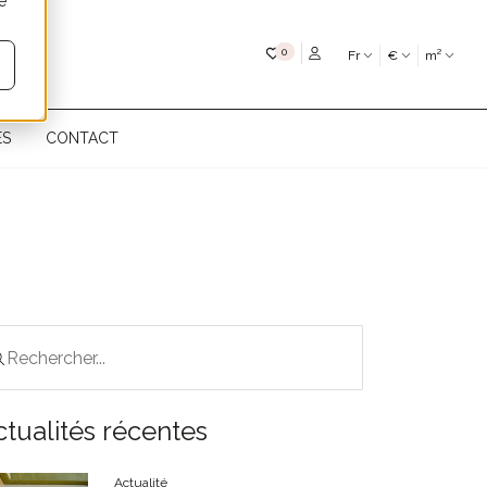
é
Mes favoris
0
Fr
€
m²
ÉS
CONTACT
ctualités récentes
Actualité