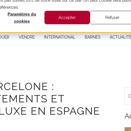
t pas suivies lors de votre visite sur ce site. Un seul cookie sera utilis
références.
Paramètres du
Accepter
Refuser
cookies
OUER
VENDRE
INTERNATIONAL
BARNES
ACTUALIT
RCELONE :
TEMENTS ET
LUXE EN ESPAGNE
A