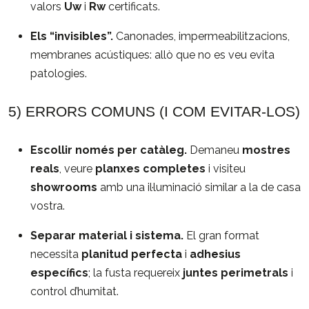
valors
Uw
i
Rw
certificats.
Els “invisibles”.
Canonades, impermeabilitzacions,
membranes acústiques: allò que no es veu evita
patologies.
5) ERRORS COMUNS (I COM EVITAR-LOS)
Escollir només per catàleg.
Demaneu
mostres
reals
, veure
planxes completes
i visiteu
showrooms
amb una il·luminació similar a la de casa
vostra.
Separar material i sistema.
El gran format
necessita
planitud perfecta
i
adhesius
específics
; la fusta requereix
juntes perimetrals
i
control d’humitat.