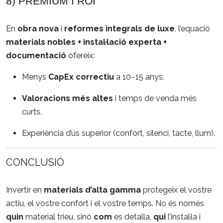
8) PREMIUM I ROI
En
obra nova
i
reformes integrals de luxe
, l’equació
materials nobles + instal·lació experta +
documentació
ofereix:
Menys
CapEx correctiu
a 10–15 anys.
Valoracions més altes
i temps de venda més
curts.
Experiència d’ús superior (confort, silenci, tacte, llum).
CONCLUSIÓ
Invertir en
materials d’alta gamma
protegeix el vostre
actiu, el vostre confort i el vostre temps. No és només
quin
material trieu, sinó
com
es detalla,
qui
l’instal·la i