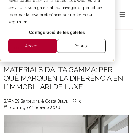
teves dades quan visitis aquest lloc web. Es farà
servir una sola galeta al teu navegador per tal de
recordar la teva preferència per no fer-ne un
seguiment.
Configuració de les galetes
Accepta
Rebutja
All articles
MATERIALS D’ALTA GAMMA: PER
QUÈ MARQUEN LA DIFERÈNCIA EN
L’IMMOBILIARI DE LUXE
BARNES Barcelona & Costa Brava
0
domingo 01 febrero 2026