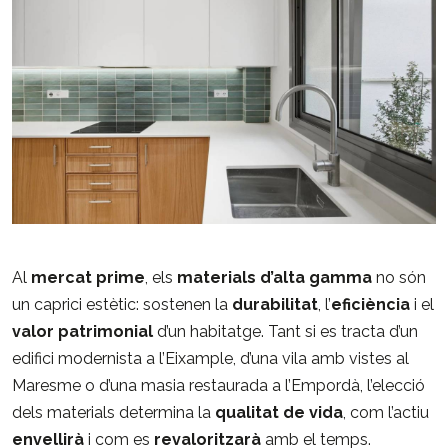
Al
mercat prime
, els
materials d’alta gamma
no són
un caprici estètic: sostenen la
durabilitat
, l’
eficiència
i el
valor patrimonial
d’un habitatge. Tant si es tracta d’un
edifici modernista a l’Eixample, d’una vila amb vistes al
Maresme o d’una masia restaurada a l’Empordà, l’elecció
dels materials determina la
qualitat de vida
, com l’actiu
envellirà
i com es
revaloritzarà
amb el temps.