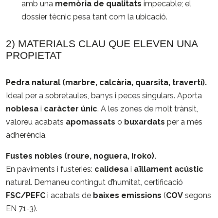
amb una
memòria de qualitats
impecable; el
dossier tècnic pesa tant com la ubicació.
2) MATERIALS CLAU QUE ELEVEN UNA
PROPIETAT
Pedra natural (marbre, calcària, quarsita, travertí).
Ideal per a sobretaules, banys i peces singulars. Aporta
noblesa
i
caràcter únic
. A les zones de molt trànsit,
valoreu acabats
apomassats
o
buxardats
per a més
adherència.
Fustes nobles (roure, noguera, iroko).
En paviments i fusteries:
calidesa
i
aïllament acústic
natural. Demaneu contingut d’humitat, certificació
FSC/PEFC
i acabats de
baixes emissions
(
COV
segons
EN 71-3).