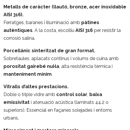
Metalls de caràcter (llautó, bronze, acer inoxidable
AISI 316).
Ferratges, baranes i il·luminació amb
pàtines
autèntiques
. A la costa, escolliu
AISI 316
per resistir la
corrosió salina.
Porcellànic sinteritzat de gran format.
Sobretaules, aplacats continus i volums de cuina amb
porositat gairebé nul·la
, alta resistència tèrmica i
manteniment mínim
.
Vitralls d’altes prestacions.
Doble o triple vidre amb
control solar
,
baixa
emissivitat
i atenuació acústica (laminats 44.2 o
superiors). Essencial en façanes solejades i entorns
urbans.