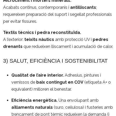
Microciment i morters minerals.
Acabats continus, contemporanis i
antilliscants
;
requereixen preparació del suport i segellat professionals
per evitar fissures.
Tèxtils tècnics i pedra reconstituïda.
A l’exterior:
teixits nàutics
amb protecció UV i
pedres
drenants
que redueixen lliscament i acumulació de calor.
3) SALUT, EFICIÈNCIA I SOSTENIBILITAT
Qualitat de l’aire interior.
Adhesius, pintures i
vernissos de
baix contingut en COV
(etiqueta A+ o
equivalent) milloren el benestar.
Eficiència energètica.
Una envolupant amb
aïllaments naturals
(suro, cel·lulosa) i fusteries amb
trencament de pont tèrmic redueixen la demanda (i