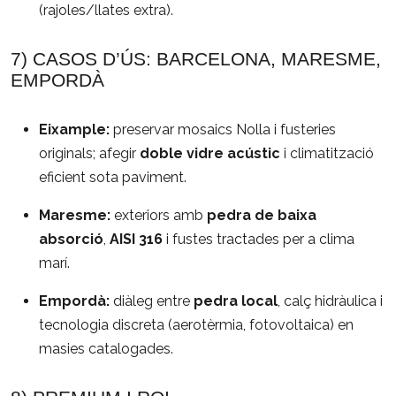
(rajoles/llates extra).
7) CASOS D’ÚS: BARCELONA, MARESME,
EMPORDÀ
Eixample:
preservar mosaics Nolla i fusteries
originals; afegir
doble vidre acústic
i climatització
eficient sota paviment.
Maresme:
exteriors amb
pedra de baixa
absorció
,
AISI 316
i fustes tractades per a clima
marí.
Empordà:
diàleg entre
pedra local
, calç hidràulica i
tecnologia discreta (aerotèrmia, fotovoltaica) en
masies catalogades.