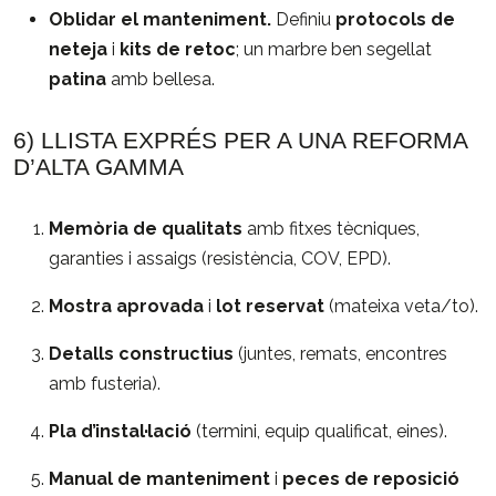
Oblidar el manteniment.
Definiu
protocols de
neteja
i
kits de retoc
; un marbre ben segellat
patina
amb bellesa.
6) LLISTA EXPRÉS PER A UNA REFORMA
D’ALTA GAMMA
Memòria de qualitats
amb fitxes tècniques,
garanties i assaigs (resistència, COV, EPD).
Mostra aprovada
i
lot reservat
(mateixa veta/to).
Detalls constructius
(juntes, remats, encontres
amb fusteria).
Pla d’instal·lació
(termini, equip qualificat, eines).
Manual de manteniment
i
peces de reposició