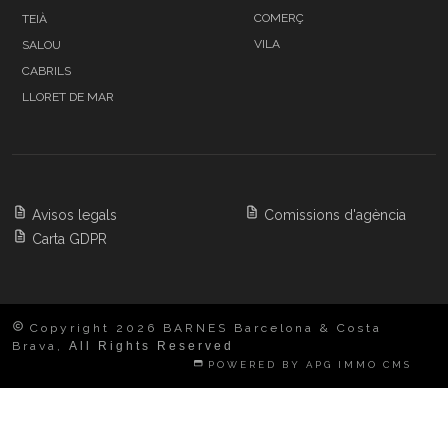
COMERÇ
TEIÀ
VILA
SALOU
CABRILS
LLORET DE MAR
Avisos legals
Comissions d'agència
Carta GDPR
Copyright 2026 BARNES Barcelona & Costa
Brava,
All Rights Reserved
POWERED BY APG IMMO CMS