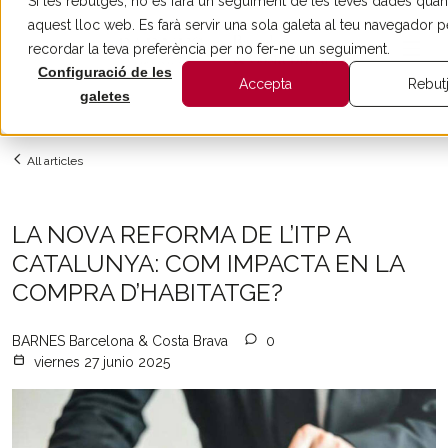
Si les rebutges, no es farà un seguiment de les teves dades quan v
aquest lloc web. Es farà servir una sola galeta al teu navegador p
recordar la teva preferència per no fer-ne un seguiment.
Configuració de les
Accepta
Rebut
galetes
All articles
LA NOVA REFORMA DE L’ITP A
CATALUNYA: COM IMPACTA EN LA
COMPRA D’HABITATGE?
BARNES Barcelona & Costa Brava
0
viernes 27 junio 2025