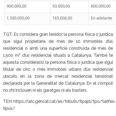
TGT: Es considera gran tenidor la persona física o jurídica
que sigui propietària de més de 10 immobles d’ús
residencial o amb una superfície construïda de més de
1.500 m² d’ús residencial situats a Catalunya. També té
aquesta consideració la persona física o jurídica que sigui
titular de cinc o més immobles urbans d’ús residencial
ubicats en la zona de mercat residencial tensionat
declarada per la Generalitat de Catalunya. En el còmput
no s’hi inclouen ni els garatges ni els trasters.
TEH:
https://atc.gencat.cat/es/tributs/itpajd/tpo/tarifes-
tipus/