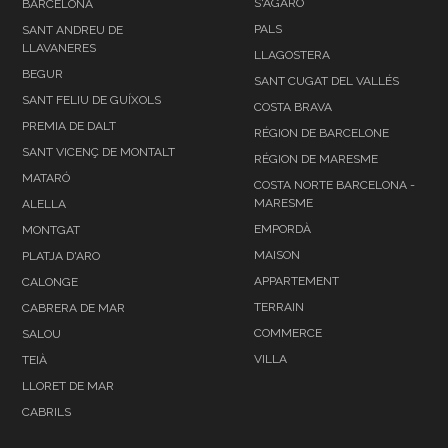
S'AGARO
BARCELONA
PALS
SANT ANDREU DE
LLAVANERES
LLAGOSTERA
BEGUR
SANT CUGAT DEL VALLÉS
SANT FELIU DE GUÍXOLS
COSTA BRAVA
PREMIA DE DALT
RÉGION DE BARCELONE
SANT VICENÇ DE MONTALT
RÉGION DE MARESME
MATARÓ
COSTA NORTE BARCELONA -
MARESME
ALELLA
EMPORDÀ
MONTGAT
MAISON
PLATJA D'ARO
APPARTEMENT
CALONGE
TERRAIN
CABRERA DE MAR
COMMERCE
SALOU
VILLA
TEIÀ
LLORET DE MAR
CABRILS