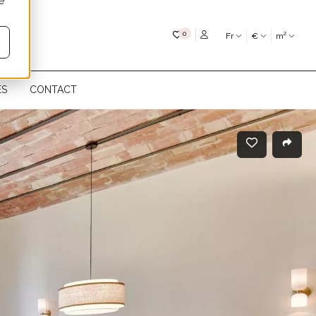
é
Mes favoris
0
Fr
€
m²
ÉS
CONTACT