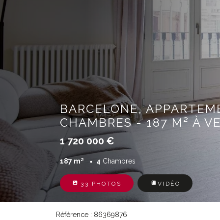
BARCELONE, APPARTEM
CHAMBRES - 187 M² À V
1 720 000 €
187 m²
4
Chambres
33 PHOTOS
VIDÉO
Référence : 86369876