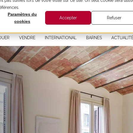
t pas suivies lors de votre visite sur ce site. Un seul cookie sera utilis
références.
Paramètres du
Accepter
Refuser
cookies
OUER
VENDRE
INTERNATIONAL
BARNES
ACTUALIT