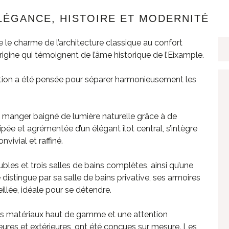
ÉLÉGANCE, HISTOIRE ET MODERNITÉ
le charme de l’architecture classique au confort
igine qui témoignent de l’âme historique de l’Eixample.
bution a été pensée pour séparer harmonieusement les
 à manger baigné de lumière naturelle grâce à de
pée et agrémentée d’un élégant îlot central, s’intègre
vivial et raffiné.
es et trois salles de bains complètes, ainsi qu’une
 distingue par sa salle de bains privative, ses armoires
illée, idéale pour se détendre.
des matériaux haut de gamme et une attention
ieures et extérieures, ont été conçues sur mesure. Les