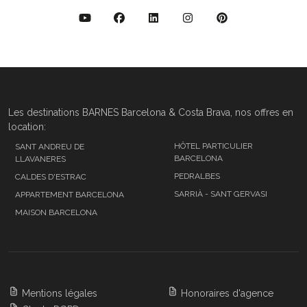
Les destinations BARNES Barcelona & Costa Brava, nos offres en
location:
HÔTEL PARTICULIER
SANT ANDREU DE
BARCELONA
LLAVANERES
PEDRALBES
CALDES D'ESTRAC
SARRIÀ - SANT GERVASI
APPARTEMENT BARCELONA
MAISON BARCELONA
Mentions légales
Honoraires d'agence