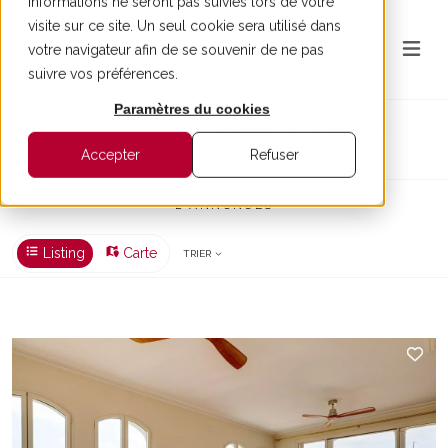
informations ne seront pas suivies lors de votre
visite sur ce site. Un seul cookie sera utilisé dans
votre navigateur afin de se souvenir de ne pas
suivre vos préférences.
Paramètres du cookies
Appartement en location à Barcelona
LOUER > BARCELONA > APPARTEMENT
Accepter
Refuser
2 ANNONCES
Listing
Carte
TRIER