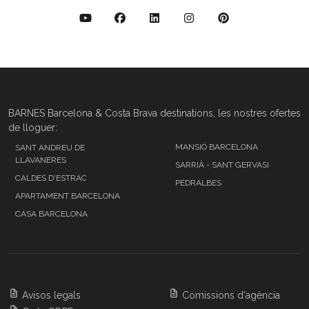
BARNES Barcelona & Costa Brava destinations, les nostres ofertes
de lloguer:
MANSIÓ BARCELONA
SANT ANDREU DE
LLAVANERES
SARRIÀ - SANT GERVASI
CALDES D'ESTRAC
PEDRALBES
APARTAMENT BARCELONA
CASA BARCELONA
Avisos legals
Comissions d'agència