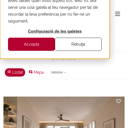
teves dades quan visitis aquest lloc web. Es farà
servir una sola galeta al teu navegador per tal de
recordar la teva preferència per no fer-ne un
seguiment.
Configuració de les galetes
Apartament for rent in Barcelona
LLOGUER > BARCELONA > APARTAMENT
Accepta
Rebutja
2 ANUNCIS
Llistat
Mapa
ORDENA