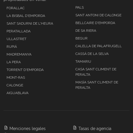
PALS
FORALLAC
SANT ANTONI DE CALONGE
LA BISBAL D'EMPORDA
BELLCAIRE D'EMPORDA
SANT SADURNI DE L'HEURA
DE SA RIERA
PERATALLADA
BEGUR
ULLASTRET
CALELLA DE PALAFRUGELL
RUPIÁ
CASSÁ DE LA SELVA
MADREMANYA
TAMARIU
LA PERA
CASA SANT CLIMENT DE
TORRENT D'EMPORDA
PERALTA
MONT-RAS
MASÍA SANT CLIMENT DE
CALONGE
PERALTA
AIGUABLAVA
Menciones legales
Tasas de agencia