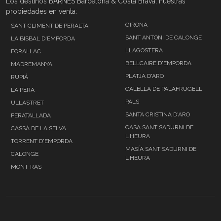
Los destinos BARNES Barcelona & Costa Brava, nuestras
propiedades en venta:
GIRONA
SANT CLIMENT DE PERALTA
SANT ANTONI DE CALONGE
LA BISBAL D'EMPORDA
LLAGOSTERA
FORALLAC
BELLCAIRE D'EMPORDA
MADREMANYA
PLATJA D'ARO
RUPIÁ
CALELLA DE PALAFRUGELL
LA PERA
PALS
ULLASTRET
SANTA CRISTINA D'ARO
PERATALLADA
CASA SANT SADURNI DE
CASSÁ DE LA SELVA
L'HEURA
TORRENT D'EMPORDA
MASÍA SANT SADURNI DE
CALONGE
L'HEURA
MONT-RAS