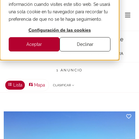
información cuando visites este sitio web. Se usará
una sola cookie en tu navegador para recordar tu
preferencia de que no se te haga seguimiento.
Configuración de las cookies
Inmobiliaria de prestigio Sant Sadurni de
Aceptar
Declinar
L'Heura
1 PROPIEDADES EN VENTA EN SANT SADURNI DE L'HEURA
1 ANUNCIO
Lista
Mapa
CLASIFICAR