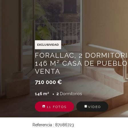
EXCLUSIVIDAD
FORALLAC, 2 DORMITORI
146 M² CASA DE PUEBLO
VENTA
710 000 €
146 m²
2
Dormitorios
11 FOTOS
VÍDEO
Referencia : 87086723