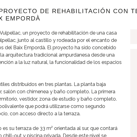
 PROYECTO DE REHABILITACIÓN CON TE
IX EMPORDÀ
ulpellac, un proyecto de rehabilitación de una casa
lpellac, junto al castillo y rodeada por el encanto de
s del Baix Empordà. El proyecto ha sido concebido
 la arquitectura tradicional ampurdanesa desde una
ión a la luz natural, la funcionalidad de los espacios
les distribuidos en tres plantas. La planta baja
or, salón con chimenea y baño completo. La primera
rmitorio, vestidor, zona de estudio y baño completo.
a polivalente que podrá utilizarse como segundo
cio, con acceso directo a la terraza.
 es su terraza de 33 m² orientada al sur, que contará
chill-out y piscina privada. Desde este nivel se