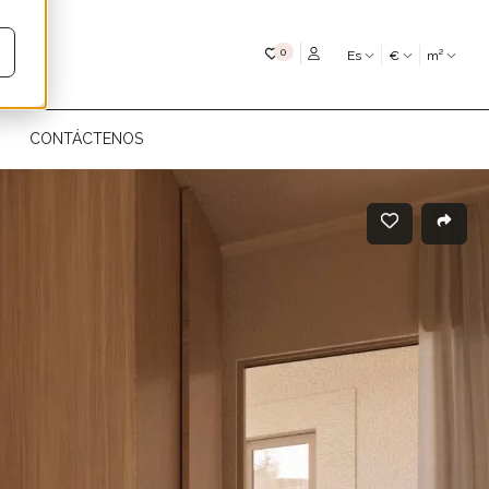
Mis favoritos
0
Es
€
m²
CONTÁCTENOS