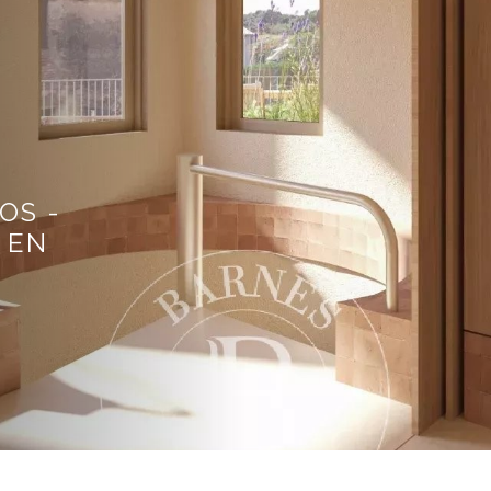
OS -
 EN