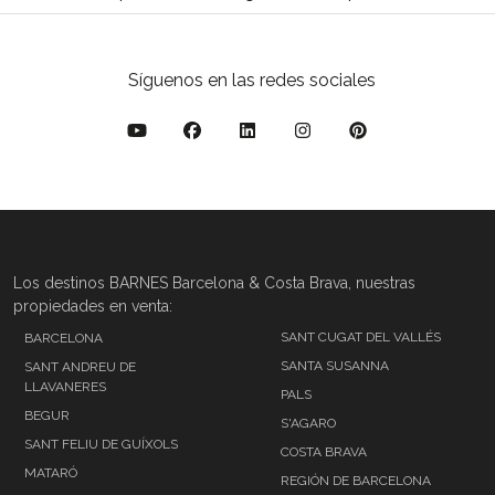
Síguenos en las redes sociales
Los destinos BARNES Barcelona & Costa Brava, nuestras
propiedades en venta:
SANT CUGAT DEL VALLÉS
BARCELONA
SANTA SUSANNA
SANT ANDREU DE
LLAVANERES
PALS
BEGUR
S'AGARO
SANT FELIU DE GUÍXOLS
COSTA BRAVA
MATARÓ
REGIÓN DE BARCELONA