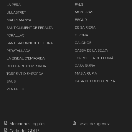
PALS
LA PERA
MONT-RAS
ULLASTRET
BEGUR
MADREMANYA
DE SA RIERA
SANT CLIMENT DE PERALTA
GIRONA
FORALLAC
CALONGE
SANT SADURNI DE L'HEURA
CASSÁ DE LA SELVA
PERATALLADA
TORROELLA DE FLUVIÁ
LA BISBAL D'EMPORDA
CASA RUPIÁ
BELLCAIRE D'EMPORDA
MASÍA RUPIÁ
TORRENT D'EMPORDA
CASA DE PUEBLO RUPIÁ
SAUS
VENTALLÓ
Menciones legales
Tasas de agencia
Carta del GDPR