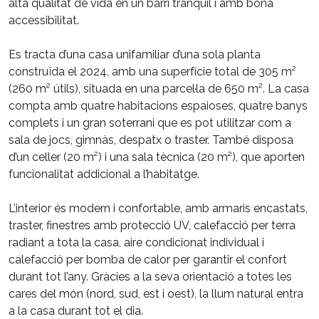
alta qualitat de vida en un barri tranquil i amb bona
accessibilitat.
Es tracta d’una casa unifamiliar d’una sola planta
construïda el 2024, amb una superfície total de 305 m²
(260 m² útils), situada en una parcel·la de 650 m². La casa
compta amb quatre habitacions espaioses, quatre banys
complets i un gran soterrani que es pot utilitzar com a
sala de jocs, gimnàs, despatx o traster. També disposa
d’un celler (20 m²) i una sala tècnica (20 m²), que aporten
funcionalitat addicional a l’habitatge.
L’interior és modern i confortable, amb armaris encastats,
traster, finestres amb protecció UV, calefacció per terra
radiant a tota la casa, aire condicionat individual i
calefacció per bomba de calor per garantir el confort
durant tot l’any. Gràcies a la seva orientació a totes les
cares del món (nord, sud, est i oest), la llum natural entra
a la casa durant tot el dia.