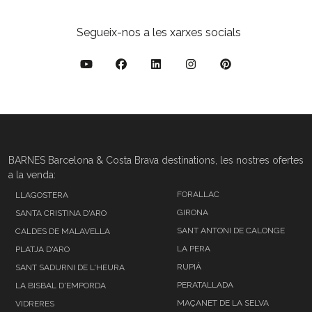
Segueix-nos a les xarxes socials
BARNES Barcelona & Costa Brava destinations, les nostres ofertes
a la venda:
FORALLAC
LLAGOSTERA
GIRONA
SANTA CRISTINA D'ARO
SANT ANTONI DE CALONGE
CALDES DE MALAVELLA
LA PERA
PLATJA D'ARO
RUPIÁ
SANT SADURNI DE L'HEURA
PERATALLADA
LA BISBAL D'EMPORDA
MAÇANET DE LA SELVA
VIDRERES