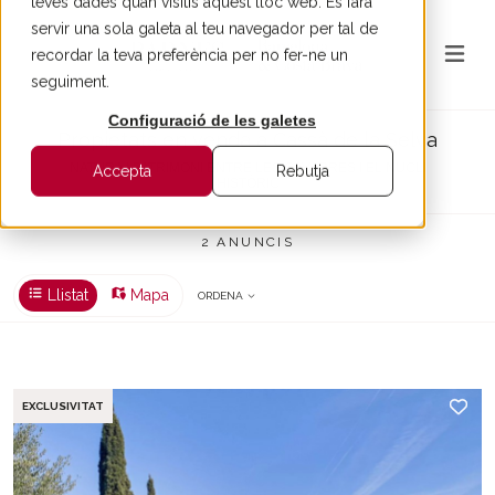
teves dades quan visitis aquest lloc web. Es farà
servir una sola galeta al teu navegador per tal de
recordar la teva preferència per no fer-ne un
seguiment.
Configuració de les galetes
Propietats en venda a Cassà de la Selva
NATURA I PATRIMONI ENTRE LES GAVARRES I EL NUCLI
Accepta
Rebutja
HISTÒRIC
2 ANUNCIS
Llistat
Mapa
ORDENA
EXCLUSIVITAT