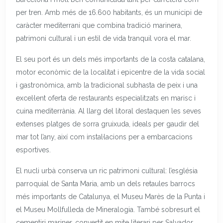
per tren. Amb més de 16.600 habitants, és un municipi de
caràcter mediterrani que combina tradició marinera,
patrimoni cultural i un estil de vida tranquil vora el mar.
El seu port és un dels més importants de la costa catalana,
motor econòmic de la localitat i epicentre de la vida social
i gastronòmica, amb la tradicional subhasta de peix i una
excel·lent oferta de restaurants especialitzats en marisc i
cuina mediterrània. Al llarg del litoral destaquen les seves
extenses platges de sorra gruixuda, ideals per gaudir del
mar tot l’any, així com instal·lacions per a embarcacions
esportives.
El nucli urbà conserva un ric patrimoni cultural: l’església
parroquial de Santa Maria, amb un dels retaules barrocs
més importants de Catalunya, el Museu Marès de la Punta i
el Museu Mollfulleda de Mineralogia. També sobresurt el
cementiri mariner, convertit en mite literari per Salvador