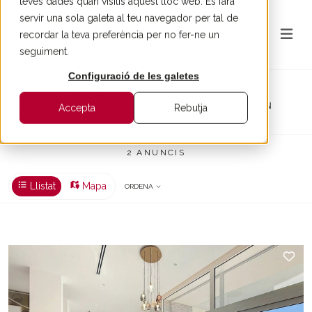
teves dades quan visitis aquest lloc web. Es farà
servir una sola galeta al teu navegador per tal de
recordar la teva preferència per no fer-ne un
seguiment.
Configuració de les galetes
Cases en venda a Arenys de Mar
PROPIETATS EXCLUSIVES AMB VISTES AL MAR I ENTORN
Accepta
Rebutja
PRIVILEGIAT
2 ANUNCIS
Llistat
Mapa
ORDENA