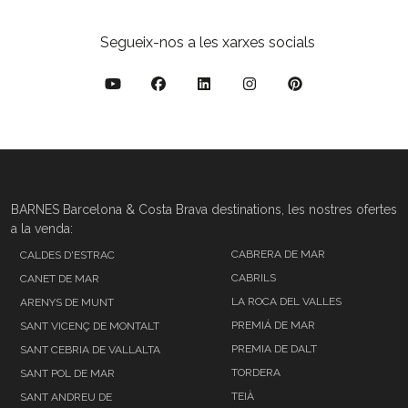
Segueix-nos a les xarxes socials
BARNES Barcelona & Costa Brava destinations, les nostres ofertes
a la venda:
CABRERA DE MAR
CALDES D'ESTRAC
CABRILS
CANET DE MAR
LA ROCA DEL VALLES
ARENYS DE MUNT
PREMIÁ DE MAR
SANT VICENÇ DE MONTALT
PREMIA DE DALT
SANT CEBRIA DE VALLALTA
TORDERA
SANT POL DE MAR
TEIÀ
SANT ANDREU DE