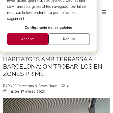
teves dades quan visitis aquest lloc web. Es farà
servir una sola galeta al teu navegador per tal de
recordar la teva preferència per no fer-ne un
seguiment.
Configuració de les galetes
Accepta
Rebutja
All articles
HABITATGES AMB TERRASSA A
BARCELONA: ON TROBAR-LOS EN
ZONES PRIME
BARNES Barcelona & Costa Brava
0
martes 17 marzo 2026