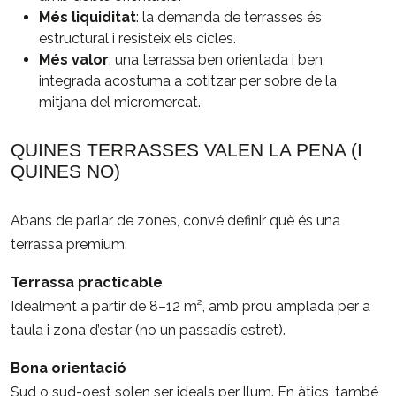
Més liquiditat
: la demanda de terrasses és
estructural i resisteix els cicles.
Més valor
: una terrassa ben orientada i ben
integrada acostuma a cotitzar per sobre de la
mitjana del micromercat.
QUINES TERRASSES VALEN LA PENA (I
QUINES NO)
Abans de parlar de zones, convé definir què és una
terrassa premium:
Terrassa practicable
Idealment a partir de 8–12 m², amb prou amplada per a
taula i zona d’estar (no un passadís estret).
Bona orientació
Sud o sud-oest solen ser ideals per llum. En àtics, també