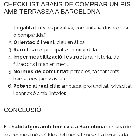
CHECKLIST ABANS DE COMPRAR UN PIS
AMB TERRASSA A BARCELONA
Legalitat i ús
: és privativa, comunitària d’ús exclusiu
o compartida?
Orientació i vent
: clau en àtics.
Soroll
: carrer principal vs interior d’illa.
Impermeabilització i estructura
: historial de
filtracions i manteniment.
Normes de comunitat
: pèrgoles, tancaments,
barbacoes, jacuzzis, etc.
Potencial real d’ús
: amplada, profunditat, privacitat
i connexió amb l’interior.
CONCLUSIÓ
Els
habitatges amb terrassa a Barcelona
són una de
les cerques més sòlides del mercat
prime
. La terrassa ja