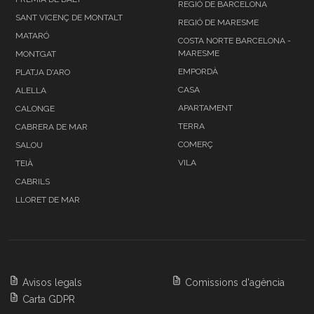
REGIÓ DE BARCELONA
SANT VICENÇ DE MONTALT
REGIÓ DE MARESME
MATARÓ
COSTA NORTE BARCELONA -
MARESME
MONTGAT
EMPORDÀ
PLATJA D'ARO
CASA
ALELLA
APARTAMENT
CALONGE
TERRA
CABRERA DE MAR
COMERÇ
SALOU
VILA
TEIÀ
CABRILS
LLORET DE MAR
Avisos legals
Comissions d'agència
Carta GDPR