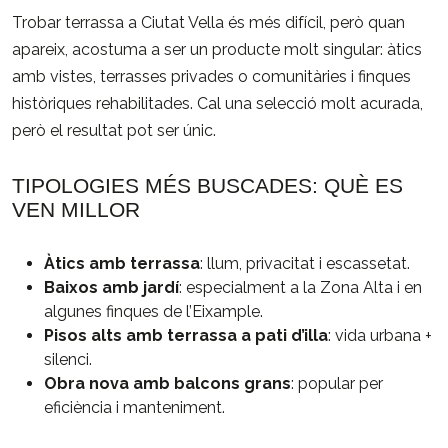
Trobar terrassa a Ciutat Vella és més difícil, però quan
apareix, acostuma a ser un producte molt singular: àtics
amb vistes, terrasses privades o comunitàries i finques
històriques rehabilitades. Cal una selecció molt acurada,
però el resultat pot ser únic.
TIPOLOGIES MÉS BUSCADES: QUÈ ES
VEN MILLOR
Àtics amb terrassa
: llum, privacitat i escassetat.
Baixos amb jardí
: especialment a la Zona Alta i en
algunes finques de l’Eixample.
Pisos alts amb terrassa a pati d’illa
: vida urbana +
silenci.
Obra nova amb balcons grans
: popular per
eficiència i manteniment.