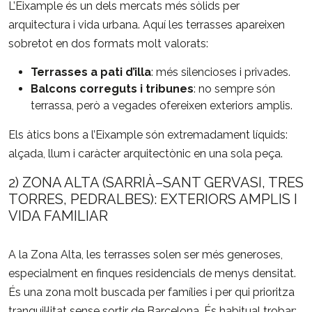
L’Eixample és un dels mercats més sòlids per
arquitectura i vida urbana. Aquí les terrasses apareixen
sobretot en dos formats molt valorats:
Terrasses a pati d’illa
: més silencioses i privades.
Balcons correguts i tribunes
: no sempre són
terrassa, però a vegades ofereixen exteriors amplis.
Els àtics bons a l’Eixample són extremadament líquids:
alçada, llum i caràcter arquitectònic en una sola peça.
2) ZONA ALTA (SARRIÀ–SANT GERVASI, TRES
TORRES, PEDRALBES): EXTERIORS AMPLIS I
VIDA FAMILIAR
A la Zona Alta, les terrasses solen ser més generoses,
especialment en finques residencials de menys densitat.
És una zona molt buscada per famílies i per qui prioritza
tranquil·litat sense sortir de Barcelona. És habitual trobar: