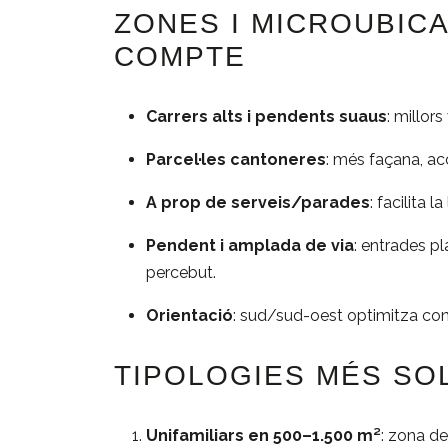
ZONES I MICROUBICA
COMPTE
Carrers alts i pendents suaus
: millors
Parcel·les cantoneres
: més façana, ac
A prop de serveis/parades
: facilita 
Pendent i amplada de via
: entrades pl
percebut.
Orientació
: sud/sud-oest optimitza con
TIPOLOGIES MÉS SOL
Unifamiliars en 500–1.500 m²
: zona de