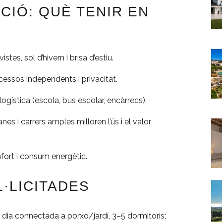
CIÓ: QUÈ TENIR EN
 vistes, sol d’hivern i brisa d’estiu.
cessos independents i privacitat.
la logística (escola, bus escolar, encàrrecs).
anes i carrers amples milloren l’ús i el valor
fort i consum energètic.
·LICITADES
 dia connectada a porxo/jardí, 3–5 dormitoris;