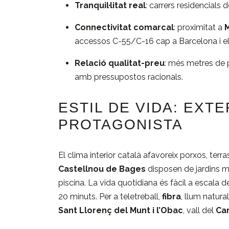
Tranquil·litat real
: carrers residencials 
Connectivitat comarcal
: proximitat a
accessos C-55/C-16 cap a Barcelona i el 
Relació qualitat-preu
: més metres de p
amb pressupostos racionals.
ESTIL DE VIDA: EXT
PROTAGONISTA
El clima interior català afavoreix porxos, ter
Castellnou de Bages
disposen de jardins m
piscina. La vida quotidiana és fàcil a escala
20 minuts. Per a teletreball,
fibra
, llum natura
Sant Llorenç del Munt i l’Obac
, vall del
Ca