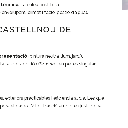
 tècnica
, calculeu cost total
 (envolupant, climatització, gestió d’aigua).
 CASTELLNOU DE
presentació
(pintura neutra, llum, jardí),
entat a usos, opció
off-market
en peces singulars.
xteriors practicables i eficiència al dia. Les que
pora el capex. Millor tracció amb preu just i bona