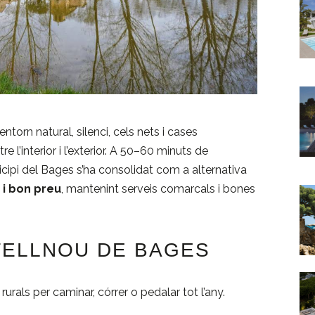
orn natural, silenci, cels nets i cases
re l’interior i l’exterior. A 50–60 minuts de
cipi del Bages s’ha consolidat com a alternativa
t i bon preu
, mantenint serveis comarcals i bones
TELLNOU DE BAGES
s rurals per caminar, córrer o pedalar tot l’any.