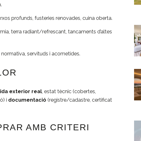
.
porxos profunds, fusteries renovades, cuina oberta.
rmia, terra radiant/refrescant, tancaments d’altes
r normativa, servituds i acometides.
LOR
ida exterior real
, estat tècnic (cobertes,
ó) i
documentació
(registre/cadastre, certificat
RAR AMB CRITERI