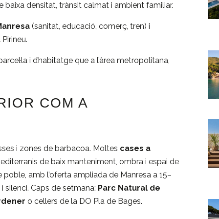
de baixa densitat, trànsit calmat i ambient familiar.
Manresa
(sanitat, educació, comerç, tren) i
Pirineu.
arcel·la i d’habitatge que a l’àrea metropolitana,
ERIOR COM A
rasses i zones de barbacoa. Moltes
cases a
editerranis de baix manteniment, ombra i espai de
 de poble, amb l’oferta ampliada de Manresa a 15–
l i silenci. Caps de setmana:
Parc Natural de
rdener
o cellers de la DO Pla de Bages.