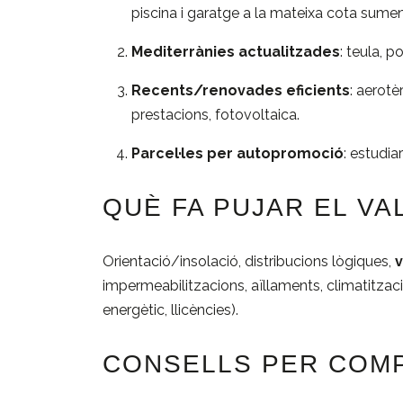
piscina i garatge a la mateixa cota sumen
Mediterrànies actualitzades
: teula, 
Recents/renovades eficients
: aerotè
prestacions, fotovoltaica.
Parcel·les per autopromoció
: estudia
QUÈ FA PUJAR EL VA
Orientació/insolació, distribucions lògiques,
v
impermeabilitzacions, aïllaments, climatitzaci
energètic, llicències).
CONSELLS PER COMP