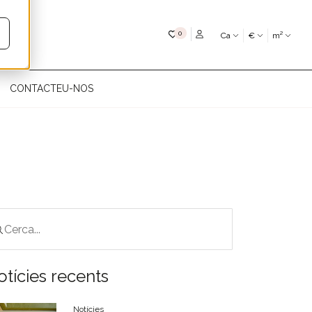
My favourites
0
Ca
€
m²
CONTACTEU-NOS
otícies recents
Notícies