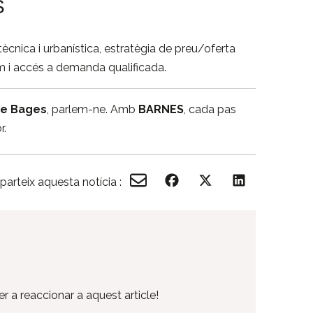
S
tècnica i urbanística, estratègia de preu/oferta
 i accés a demanda qualificada.
de Bages
, parlem-ne. Amb
BARNES
, cada pas
r.
arteix aquesta notícia :
r a reaccionar a aquest article!