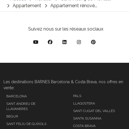
Appartement
Appartement rénové...
Suivez nous sur les réseaux sociaux
Les destinations BARNES Barcelona & Costa Brava, nos offres en
vente:
PALS
BARCELONA
LLAGOSTERA
SANT ANDREU DE
LLAVANERES
SANT CUGAT DEL VALLÉS
BEGUR
SANTA SUSANNA
SANT FELIU DE GUÍXOLS
COSTA BRAVA