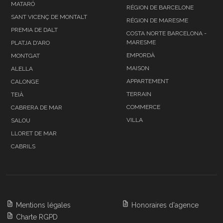
MATARÓ
RÉGION DE BARCELONE
SANT VICENÇ DE MONTALT
RÉGION DE MARESME
PREMIA DE DALT
COSTA NORTE BARCELONA -
MARESME
PLATJA D'ARO
EMPORDÀ
MONTGAT
MAISON
ALELLA
APPARTEMENT
CALONGE
TERRAIN
TEIÀ
COMMERCE
CABRERA DE MAR
VILLA
SALOU
LLORET DE MAR
CABRILS
Mentions légales
Honoraires d'agence
Charte RGPD