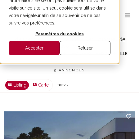
informations ne seront pas suivies lors de votre
visite sur ce site. Un seul cookie sera utilisé dans
votre navigateur afin de se souvenir de ne pas
suivre vos préférences.
Paramètres du cookies
Maison de ville en vente à Sant Andreu de
Llavaneres
Accepter
Refuser
ACHETER > SANT ANDREU DE LLAVANERES > MAISON DE VILLE
9 ANNONCES
Listing
Carte
TRIER