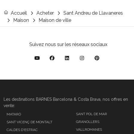
Accueil
Acheter
Sant Andreu de Llavaneres
Maison
Maison de ville
Suivez nous sur les réseaux sociaux
Les destinations BARNES Barcelona & Costa Brava, nos offres en
vente:
SANT POL DE MAR
MATARÓ
GRANOLLERS
SANT VICENÇ DE MONTALT
VALLROMANES
CALDES D'ESTRAC