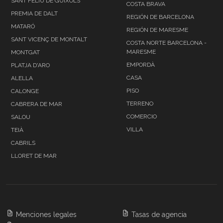
SANT FELIU DE GUÍXOLS
COSTA BRAVA
PREMIA DE DALT
REGIÓN DE BARCELONA
MATARÓ
REGIÓN DE MARESME
SANT VICENÇ DE MONTALT
COSTA NORTE BARCELONA -
MARESME
MONTGAT
EMPORDÀ
PLATJA D'ARO
CASA
ALELLA
PISO
CALONGE
TERRENO
CABRERA DE MAR
COMERCIO
SALOU
VILLA
TEIÀ
CABRILS
LLORET DE MAR
Menciones legales
Tasas de agencia