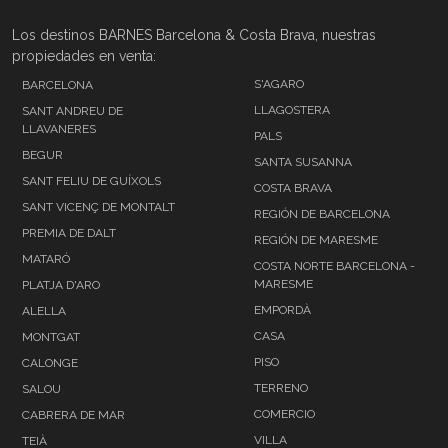
Los destinos BARNES Barcelona & Costa Brava, nuestras
propiedades en venta:
S'AGARO
BARCELONA
LLAGOSTERA
SANT ANDREU DE
LLAVANERES
PALS
BEGUR
SANTA SUSANNA
SANT FELIU DE GUÍXOLS
COSTA BRAVA
SANT VICENÇ DE MONTALT
REGIÓN DE BARCELONA
PREMIA DE DALT
REGIÓN DE MARESME
MATARÓ
COSTA NORTE BARCELONA -
MARESME
PLATJA D'ARO
EMPORDÀ
ALELLA
CASA
MONTGAT
PISO
CALONGE
TERRENO
SALOU
COMERCIO
CABRERA DE MAR
VILLA
TEIÀ