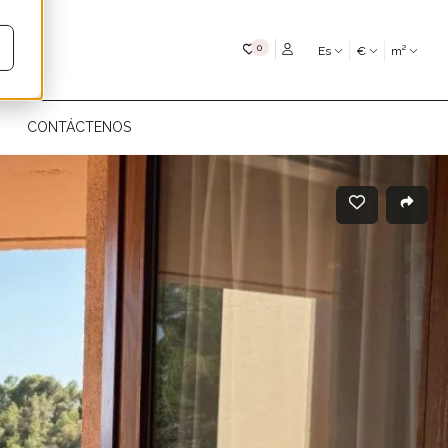
Mis favoritos
0
Es
€
m²
CONTÁCTENOS