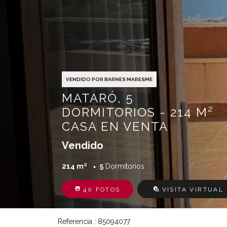
VENDIDO POR BARNES MARESME
MATARÓ, 5
DORMITORIOS - 214 M²
CASA EN VENTA
Vendido
214 m²
5
Dormitorios
40 FOTOS
VISITA VIRTUAL
Referencia : 85094077