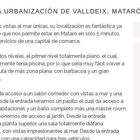
A URBANIZACIÓN DE VALLDEIX, MATARÓ
istas al mar únicas, su localización es fantástica ya
lo que nos permite estar en Mataró en sólo 5 minutos
servicios de una capital de comarca.
os niveles, el primer nivel totalmente plano, el cual
amente tenía piscina, por lo que sería muy fácil volver a
sfruta de más zona plana, con barbacoa y un gran
.
l da acceso a un salón comedor con vistas a mar y una
esde la entrada tenemos un pasillo el cual da acceso a
habitaciones y un baño completo más una máster room
sponemos de acceso al jardín. Desde la entrada
 planta superior, una sala totalmente diáfana
 con vistas impresionantes al mar. Desde la entrada
e con una capacidad para tres vehículos.