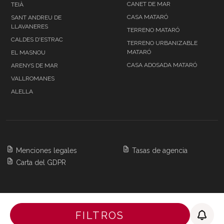
CANET DE MAR
TEIÀ
CASA MATARÓ
SANT ANDREU DE
LLAVANERES
TERRENO MATARÓ
CALDES D'ESTRAC
TERRENO URBANIZABLE
MATARÓ
EL MASNOU
CASA ADOSADA MATARÓ
ARENYS DE MAR
VALLROMANES
ALELLA
Menciones legales
Tasas de agencia
Carta del GDPR
Copyright 2026 BARNES Barcelona & Costa
FILTROS
Brava,
All Rights Reserved