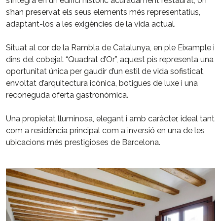
s’integra en un edifici històric acuradament restaurat, on
s’han preservat els seus elements més representatius,
adaptant-los a les exigències de la vida actual.
Situat al cor de la Rambla de Catalunya, en ple Eixample i
dins del cobejat “Quadrat d’Or”, aquest pis representa una
oportunitat única per gaudir d’un estil de vida sofisticat,
envoltat d’arquitectura icònica, botigues de luxe i una
reconeguda oferta gastronòmica.
Una propietat lluminosa, elegant i amb caràcter, ideal tant
com a residència principal com a inversió en una de les
ubicacions més prestigioses de Barcelona.